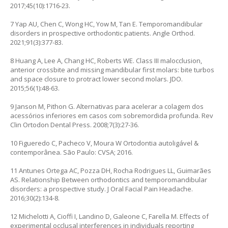
2017;45(10):1716-23.
7 Yap AU, Chen C, Wong HC, Yow M, Tan E. Temporomandibular
disorders in prospective orthodontic patients. Angle Orthod.
2021;91(3):377-83.
8 Huang A, Lee A, Chang HC, Roberts WE. Class III malocclusion,
anterior crossbite and missing mandibular first molars: bite turbos
and space closure to protract lower second molars. JDO.
2015;56(1):48-63.
9 Janson M, Pithon G. Alternativas para acelerar a colagem dos
acessórios inferiores em casos com sobremordida profunda. Rev
Clin Ortodon Dental Press. 2008;7(3):27-36.
10 Figueredo C, Pacheco V, Moura W Ortodontia autoligável &
contemporânea. São Paulo: CVSA; 2016.
11 Antunes Ortega AC, Pozza DH, Rocha Rodrigues LL, Guimarães
AS. Relationship Between orthodontics and temporomandibular
disorders: a prospective study. J Oral Facial Pain Headache.
2016;30(2):134-8.
12 Michelotti A, Cioffi I, Landino D, Galeone C, Farella M. Effects of
experimental occlusal interferences in individuals reporting