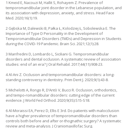
1 Kmeid E, Nacouzi M, Hallit S, Rohayem Z. Prevalence of
temporomandibular joint disorder in the Lebanese population, and
its association with depression, anxiety, and stress. Head Face
Med. 2020;16(1):19.
2 Gębska M, Dalewski B, Pałka Ł, Kolodziej Ł, Sobolewska E. The
Importance of Type D Personality in the Development of
Temporomandibular Disorders (TMDs) and Depression in Students
during the COVID-19 Pandemic. Brain Sci. 2021;12(1):28.
3 Manfredini D, Lombardo L, Siciliani G. Temporomandibular
disorders and dental occlusion. A systematic review of association
studies: end of an era? J Oral Rehabil. 2017;44(11):908-23.
4 Al-Ani Z. Occlusion and temporomandibular disorders: a long-
standing controversy in dentistry. Prim Dent J. 2020;9(1):43-8.
5 Michelotti A, Rongo R, D’Antò V, Bucci R. Occlusion, orthodontics,
and tempo-romandibular disorders: cutting edge of the current
evidence. J World Fed Orthod. 2020;9(3S):S15-S18.
6 Al-Moraissi EA, Perez D, Ellis E 3rd. Do patients with malocclusion
have a higher prevalence of temporomandibular disorders than
controls both before and after or-thognathic surgery? A systematic
review and meta-analysis. J Craniomaxillofac Surg.