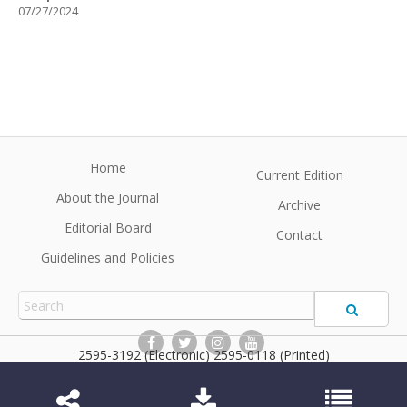
07/27/2024
Home
Current Edition
About the Journal
Archive
Editorial Board
Contact
Guidelines and Policies
2595-3192 (Electronic) 2595-0118 (Printed)
BrJP
©2026 All rights reserved for this website content. Articles
follow their own licenses.