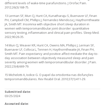
different levels of wake-time parafunctions. J Orofac Pain.
2012;26(3):168-75.
13 Lerman SF, Mun CJ, Hunt CA, Kunatharaju S, Buenaver LF, Finan
PH, Campbell CM, Phillips J, Fernandez-Mendoza J, Haythornthwaite
JA, Smith MT. Insomnia with objective short sleep duration in
women with temporomandibular joint disorder: quantitative
sensory testing, inflammation and clinical pain profiles. Sleep Med.
2022;90:26-35.
14 Mun CJ, Weaver KR, Hunt CA, Owens MA, Phillips J, Lerman SF,
Buenaver LF, Colloca L, Tennen H, Haythornthwaite JA, Finan PH,
Smith MT. Pain expectancy and positive affect mediate the day-to-
day association between objectively measured sleep and pain
severity among women with temporomandibular disorder. J Pain.
2022;23(4):669-79.
15 Michelotti A, Iodice G. O papel da ortodontia nas disfunções
temporomandibulares. Rev Reabil Oral. 2010;37(1):411-29.
Submitted date:
03/25/2024
Accepted date: