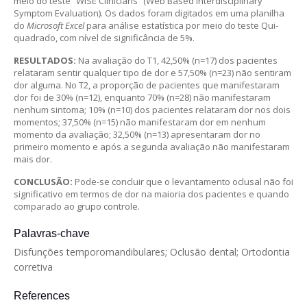
meio do teste “WISE Clinicians” (Web Based Interdisciplinary
Symptom Evaluation). Os dados foram digitados em uma planilha
do
Microsoft Excel
para análise estatística por meio do teste Qui-
quadrado, com nível de significância de 5%.
RESULTADOS:
Na avaliação do T1, 42,50% (n=17) dos pacientes
relataram sentir qualquer tipo de dor e 57,50% (n=23) não sentiram
dor alguma. No T2, a proporção de pacientes que manifestaram
dor foi de 30% (n=12), enquanto 70% (n=28) não manifestaram
nenhum sintoma; 10% (n=10) dos pacientes relataram dor nos dois
momentos; 37,50% (n=15) não manifestaram dor em nenhum
momento da avaliação; 32,50% (n=13) apresentaram dor no
primeiro momento e após a segunda avaliação não manifestaram
mais dor.
CONCLUSÃO:
Pode-se concluir que o levantamento oclusal não foi
significativo em termos de dor na maioria dos pacientes e quando
comparado ao grupo controle.
Palavras-chave
Disfunções temporomandibulares; Oclusão dental; Ortodontia
corretiva
References