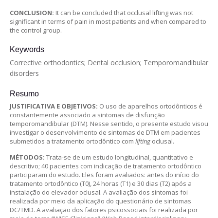
CONCLUSION:
It can be concluded that occlusal lifting was not
significant in terms of pain in most patients and when compared to
the control group.
Keywords
Corrective orthodontics; Dental occlusion; Temporomandibular
disorders
Resumo
JUSTIFICATIVA E OBJETIVOS:
O uso de aparelhos ortodônticos é
constantemente associado a sintomas de disfunção
temporomandibular (DTM). Nesse sentido, o presente estudo visou
investigar o desenvolvimento de sintomas de DTM em pacientes
submetidos a tratamento ortodôntico com
lifting
oclusal.
MÉTODOS:
Trata-se de um estudo longitudinal, quantitativo e
descritivo; 40 pacientes com indicação de tratamento ortodôntico
participaram do estudo. Eles foram avaliados: antes do início do
tratamento ortodôntico (T0), 24 horas (T1) e 30 dias (T2) após a
instalação do elevador oclusal. A avaliação dos sintomas foi
realizada por meio da aplicação do questionário de sintomas
DC/TMD. A avaliação dos fatores psicossociais foi realizada por