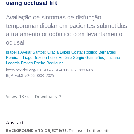
using occlusal lift
Avaliação de sintomas de disfunção
temporomandibular em pacientes submetidos
a tratamento ortodôntico com levantamento
oclusal
Isabella Avelar Santos
;
Gracia Lopes Costa
;
Rodrigo Bernardes
Pereira
;
Thiago Bezerra Leite
;
António Sérgio Guimarães
;
Luciane
Lacerda Franco Rocha Rodrigues
http://dx.doi.org/10.5935/2595-0118.20250003-en
BrJP,
vol.8,
e20250003, 2025
Views: 1374
Downloads: 2
Abstract
BACKGROUND AND OBJECTIVES:
The use of orthodontic