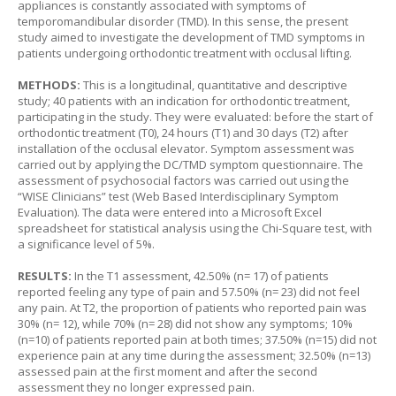
appliances is constantly associated with symptoms of
temporomandibular disorder (TMD). In this sense, the present
study aimed to investigate the development of TMD symptoms in
patients undergoing orthodontic treatment with occlusal lifting.
METHODS:
This is a longitudinal, quantitative and descriptive
study; 40 patients with an indication for orthodontic treatment,
participating in the study. They were evaluated: before the start of
orthodontic treatment (T0), 24 hours (T1) and 30 days (T2) after
installation of the occlusal elevator. Symptom assessment was
carried out by applying the DC/TMD symptom questionnaire. The
assessment of psychosocial factors was carried out using the
“WISE Clinicians” test (Web Based Interdisciplinary Symptom
Evaluation). The data were entered into a Microsoft Excel
spreadsheet for statistical analysis using the Chi-Square test, with
a significance level of 5%.
RESULTS:
In the T1 assessment, 42.50% (n= 17) of patients
reported feeling any type of pain and 57.50% (n= 23) did not feel
any pain. At T2, the proportion of patients who reported pain was
30% (n= 12), while 70% (n= 28) did not show any symptoms; 10%
(n=10) of patients reported pain at both times; 37.50% (n=15) did not
experience pain at any time during the assessment; 32.50% (n=13)
assessed pain at the first moment and after the second
assessment they no longer expressed pain.