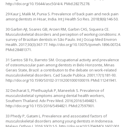
http://doi.org/10.15644/asc50/4/4
. PMid:28275278.
29 Kaur J, Malik M, Punia S. Prevalence of back pain and neck pain
among dentists in Hisar, India. Int J Health Sci Res. 2018;8(6):146-50.
30 Garbin AJI, Soares GB, Arcieri RM, Garbin CAS, Siqueira CE.
Musculoskeletal disorders and perception of working conditions: A
survey of Brazilian dentists in São Paulo. Int J Occup Med Environ
Health. 2017;30(3):367-77.
http://doi.org/10.13075/ijomeh.1896.00724
.
PMid:28481371.
31 Santos SB Fo, Barreto SM. Occupational activity and prevalence
of osteomuscular pain among dentists in Belo Horizonte, Minas
Gerais State, Brazil: a contribution to the debate on work-related
musculoskeletal disorders. Cad Saude Publica. 2001;17(1):181-93.
http://doi.org/10.1590/S0102-311X2001000100019
. PMid:11241941.
32 Decharat S, Phethuayluk P, Maneelok S. Prevalence of
musculoskeletal symptoms among dental health workers,
Southern Thailand. Adv Prev Med. 2016;2016:5494821.
http://doi.org/10.1155/2016/5494821
. PMid:27597901.
33 Phedy P, Gatam L. Prevalence and associated factors of
musculoskeletal disorders among young dentists in Indonesia.
Malays Orthop J. 2016;10(2):1-5.
http://doi.org/10.5704/MOJ.1607.001
.