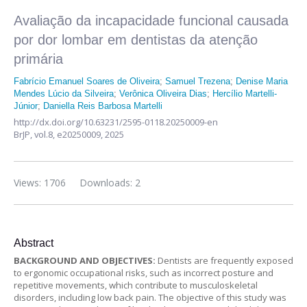
Avaliação da incapacidade funcional causada
por dor lombar em dentistas da atenção
primária
Fabrício Emanuel Soares de Oliveira
;
Samuel Trezena
;
Denise Maria
Mendes Lúcio da Silveira
;
Verônica Oliveira Dias
;
Hercílio Martelli-
Júnior
;
Daniella Reis Barbosa Martelli
http://dx.doi.org/10.63231/2595-0118.20250009-en
BrJP,
vol.8,
e20250009, 2025
Views: 1706
Downloads: 2
Abstract
BACKGROUND AND OBJECTIVES:
Dentists are frequently exposed
to ergonomic occupational risks, such as incorrect posture and
repetitive movements, which contribute to musculoskeletal
disorders, including low back pain. The objective of this study was