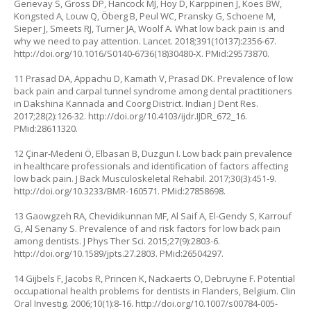
Genevay S, Gross DP, Hancock MJ, Hoy D, Karppinen J, Koes BW,
Kongsted A, Louw Q, Öberg B, Peul WC, Pransky G, Schoene M,
Sieper J, Smeets RJ, Turner JA, Woolf A. What low back pain is and
why we need to pay attention. Lancet. 2018;391(10137):2356-67.
http://doi.org/10.1016/S0140-6736(18)30480-X
. PMid:29573870.
11 Prasad DA, Appachu D, Kamath V, Prasad DK. Prevalence of low
back pain and carpal tunnel syndrome among dental practitioners
in Dakshina Kannada and Coorg District. Indian J Dent Res.
2017;28(2):126-32.
http://doi.org/10.4103/ijdr.IJDR_672_16
.
PMid:28611320.
12 Çinar-Medeni Ö, Elbasan B, Duzgun I. Low back pain prevalence
in healthcare professionals and identification of factors affecting
low back pain. J Back Musculoskeletal Rehabil. 2017;30(3):451-9.
http://doi.org/10.3233/BMR-160571
. PMid:27858698.
13 Gaowgzeh RA, Chevidikunnan MF, Al Saif A, El-Gendy S, Karrouf
G, Al Senany S. Prevalence of and risk factors for low back pain
among dentists. J Phys Ther Sci. 2015;27(9):2803-6.
http://doi.org/10.1589/jpts.27.2803
. PMid:26504297.
14 Gijbels F, Jacobs R, Princen K, Nackaerts O, Debruyne F. Potential
occupational health problems for dentists in Flanders, Belgium. Clin
Oral Investig. 2006;10(1):8-16.
http://doi.org/10.1007/s00784-005-