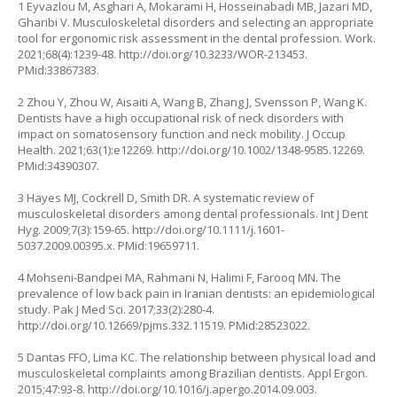
1 Eyvazlou M, Asghari A, Mokarami H, Hosseinabadi MB, Jazari MD,
Gharibi V. Musculoskeletal disorders and selecting an appropriate
tool for ergonomic risk assessment in the dental profession. Work.
2021;68(4):1239-48.
http://doi.org/10.3233/WOR-213453
.
PMid:33867383.
2 Zhou Y, Zhou W, Aisaiti A, Wang B, Zhang J, Svensson P, Wang K.
Dentists have a high occupational risk of neck disorders with
impact on somatosensory function and neck mobility. J Occup
Health. 2021;63(1):e12269.
http://doi.org/10.1002/1348-9585.12269
.
PMid:34390307.
3 Hayes MJ, Cockrell D, Smith DR. A systematic review of
musculoskeletal disorders among dental professionals. Int J Dent
Hyg. 2009;7(3):159-65.
http://doi.org/10.1111/j.1601-
5037.2009.00395.x
. PMid:19659711.
4 Mohseni-Bandpei MA, Rahmani N, Halimi F, Farooq MN. The
prevalence of low back pain in Iranian dentists: an epidemiological
study. Pak J Med Sci. 2017;33(2):280-4.
http://doi.org/10.12669/pjms.332.11519
. PMid:28523022.
5 Dantas FFO, Lima KC. The relationship between physical load and
musculoskeletal complaints among Brazilian dentists. Appl Ergon.
2015;47:93-8.
http://doi.org/10.1016/j.apergo.2014.09.003
.