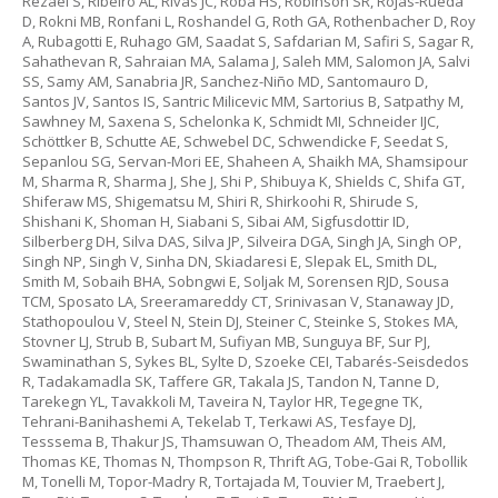
Rezaei S, Ribeiro AL, Rivas JC, Roba HS, Robinson SR, Rojas-Rueda
D, Rokni MB, Ronfani L, Roshandel G, Roth GA, Rothenbacher D, Roy
A, Rubagotti E, Ruhago GM, Saadat S, Safdarian M, Safiri S, Sagar R,
Sahathevan R, Sahraian MA, Salama J, Saleh MM, Salomon JA, Salvi
SS, Samy AM, Sanabria JR, Sanchez-Niño MD, Santomauro D,
Santos JV, Santos IS, Santric Milicevic MM, Sartorius B, Satpathy M,
Sawhney M, Saxena S, Schelonka K, Schmidt MI, Schneider IJC,
Schöttker B, Schutte AE, Schwebel DC, Schwendicke F, Seedat S,
Sepanlou SG, Servan-Mori EE, Shaheen A, Shaikh MA, Shamsipour
M, Sharma R, Sharma J, She J, Shi P, Shibuya K, Shields C, Shifa GT,
Shiferaw MS, Shigematsu M, Shiri R, Shirkoohi R, Shirude S,
Shishani K, Shoman H, Siabani S, Sibai AM, Sigfusdottir ID,
Silberberg DH, Silva DAS, Silva JP, Silveira DGA, Singh JA, Singh OP,
Singh NP, Singh V, Sinha DN, Skiadaresi E, Slepak EL, Smith DL,
Smith M, Sobaih BHA, Sobngwi E, Soljak M, Sorensen RJD, Sousa
TCM, Sposato LA, Sreeramareddy CT, Srinivasan V, Stanaway JD,
Stathopoulou V, Steel N, Stein DJ, Steiner C, Steinke S, Stokes MA,
Stovner LJ, Strub B, Subart M, Sufiyan MB, Sunguya BF, Sur PJ,
Swaminathan S, Sykes BL, Sylte D, Szoeke CEI, Tabarés-Seisdedos
R, Tadakamadla SK, Taffere GR, Takala JS, Tandon N, Tanne D,
Tarekegn YL, Tavakkoli M, Taveira N, Taylor HR, Tegegne TK,
Tehrani-Banihashemi A, Tekelab T, Terkawi AS, Tesfaye DJ,
Tesssema B, Thakur JS, Thamsuwan O, Theadom AM, Theis AM,
Thomas KE, Thomas N, Thompson R, Thrift AG, Tobe-Gai R, Tobollik
M, Tonelli M, Topor-Madry R, Tortajada M, Touvier M, Traebert J,