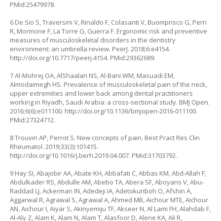
PMid:25479978.
6 De Sio S, Traversini V, Rinaldo F, Colasanti V, Buomprisco G, Perri
R, Mormone F, La Torre G, Guerra F. Ergonomic risk and preventive
measures of musculoskeletal disorders in the dentistry
environment: an umbrella review. PeerJ. 2018;6:e4154.
http://doi.org/10.7717/peerj.4154
. PMid:29362689.
7 Al-Mohrej OA, AlShaalan NS, Al-Bani WM, Masuadi EM,
Almodaimegh HS. Prevalence of musculoskeletal pain of the neck,
upper extremities and lower back among dental practitioners
working in Riyadh, Saudi Arabia: a cross-sectional study. BMJ Open.
2016;6(6):e011100.
http://doi.org/10.1136/bmjopen-2016-011100
.
PMid:27324712.
8 Trouvin AP, Perrot S. New concepts of pain. Best Pract Res Clin
Rheumatol. 2019;33(3):101415.
http://doi.org/10.1016/j.berh.2019.04.007
. PMid:31703792.
9 Hay SI, Abajobir AA, Abate KH, Abbafati C, Abbas KM, Abd-Allah F,
Abdulkader RS, Abdulle AM, Abebo TA, Abera SF, Aboyans V, Abu-
Raddad LJ, Ackerman IN, Adedeji IA, Adetokunboh O, Afshin A,
Aggarwal R, Agrawal S, Agrawal A, Ahmed MB, Aichour MTE, Aichour
AN, Aichour I, Aiyar S, Akinyemiju TF, Akseer N, Al Lami FH, Alahdab F,
Al-Aly Z, Alam K, Alam N, Alam T, Alasfoor D, Alene KA, Ali R,