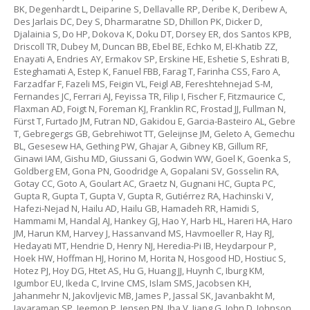
BK, Degenhardt L, Deiparine S, Dellavalle RP, Deribe K, Deribew A,
Des Jarlais DC, Dey S, Dharmaratne SD, Dhillon PK, Dicker D,
Djalainia S, Do HP, Dokova K, Doku DT, Dorsey ER, dos Santos KPB,
Driscoll TR, Dubey M, Duncan BB, Ebel BE, Echko M, El-Khatib ZZ,
Enayati A, Endries AY, Ermakov SP, Erskine HE, Eshetie S, Eshrati B,
Esteghamati A, Estep K, Fanuel FBB, Farag T, Farinha CSS, Faro A,
Farzadfar F, Fazeli MS, Feigin VL, Feigl AB, Fereshtehnejad S-M,
Fernandes JC, Ferrari AJ, Feyissa TR, Filip I, Fischer F, Fitzmaurice C,
Flaxman AD, Foigt N, Foreman KJ, Franklin RC, Frostad JJ, Fullman N,
Fürst T, Furtado JM, Futran ND, Gakidou E, Garcia-Basteiro AL, Gebre
T, Gebregergs GB, Gebrehiwot TT, Geleijnse JM, Geleto A, Gemechu
BL, Gesesew HA, Gething PW, Ghajar A, Gibney KB, Gillum RF,
Ginawi IAM, Gishu MD, Giussani G, Godwin WW, Goel K, Goenka S,
Goldberg EM, Gona PN, Goodridge A, Gopalani SV, Gosselin RA,
Gotay CC, Goto A, Goulart AC, Graetz N, Gugnani HC, Gupta PC,
Gupta R, Gupta T, Gupta V, Gupta R, Gutiérrez RA, Hachinski V,
Hafezi-Nejad N, Hailu AD, Hailu GB, Hamadeh RR, Hamidi S,
Hammami M, Handal AJ, Hankey GJ, Hao Y, Harb HL, Hareri HA, Haro
JM, Harun KM, Harvey J, Hassanvand MS, Havmoeller R, Hay RJ,
Hedayati MT, Hendrie D, Henry NJ, Heredia-Pi IB, Heydarpour P,
Hoek HW, Hoffman HJ, Horino M, Horita N, Hosgood HD, Hostiuc S,
Hotez PJ, Hoy DG, Htet AS, Hu G, Huang JJ, Huynh C, Iburg KM,
Igumbor EU, Ikeda C, Irvine CMS, Islam SMS, Jacobsen KH,
Jahanmehr N, Jakovljevic MB, James P, Jassal SK, Javanbakht M,
Jayaraman SP, Jeemon P, Jensen PN, Jha V, Jiang G, John D, Johnson