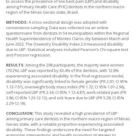
to assess the prevalence of low back pain (LBP) and disability
among Primary Health Care (PHC) dentists in the northern macro-
region of the Minas Gerais state, Brazil.
METHODS:
A cross-sectional design was adopted with
convenience sampling. Data was collected via an online
questionnaire from dentists in 54 municipalities within the Regional
Health Superintendence of Montes Claros city between March and
June 2022. The Oswestry Disability Index 2.0 measured disability
due to LBP. Statistical analyses included Pearson’s Chi-square test
and Poisson regression.
RESULTS:
Among the 298 participants, the majority were women
(79.2%). LBP was reported by 63.4% of the dentists, with 12.8%
experiencing associated disability. In the final regression model,
disability was significantly linked to female gender (PR 2.81; CI 95%
1.13-7.01), overweight body mass index (PR 1.72; CI 95% 1.01-2.96),
self-reported LBP (PR 2.34; CI 95% 1.12-4.87), work-related pain (PR
3.86; CI 95% 1.23-12.13), and sick leave due to LBP (PR 5.28; CI 95%
2.29-12.18).
CONCLUSION:
This study revealed a high prevalence of LBP
among primary care dentists in the northern macro-region of Minas
Gerais state, with a notable proportion experiencing associated
disability. These findings underscore the need for targeted
ergonomic interventions and health promotion strategies to