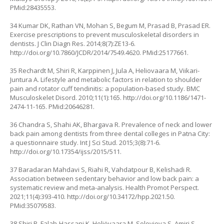
PMid:28435553.
34 Kumar DK, Rathan VN, Mohan S, Begum M, Prasad B, Prasad ER.
Exercise prescriptions to prevent musculoskeletal disorders in
dentists. J Clin Diagn Res. 2014;8(7):ZE13-6.
http://doi.org/10.7860/JCDR/2014/7549.4620
. PMid:25177661.
35 Rechardt M, Shiri R, Karppinen J, Jula A, Heliovaara M, Viikari-
Juntura A. Lifestyle and metabolic factors in relation to shoulder
pain and rotator cuff tendinitis: a population-based study. BMC
Musculoskelet Disord. 2010;11(1):165.
http://doi.org/10.1186/1471-
2474-11-165
. PMid:20646281.
36 Chandra S, Shahi AK, Bhargava R. Prevalence of neck and lower
back pain among dentists from three dental colleges in Patna City:
a questionnaire study. Int J Sci Stud. 2015;3(8):71-6.
http://doi.org/10.17354/ijss/2015/511.
37 Baradaran Mahdavi S, Riahi R, Vahdatpour B, Kelishadi R.
Association between sedentary behavior and low back pain: a
systematic review and meta-analysis. Health Promot Perspect.
2021;11(4):393-410.
http://doi.org/10.34172/hpp.2021.50
.
PMid:35079583.
38 Shiri R, Falah-Hassani K, Heliövaara M, Solovieva S, Amiri S,