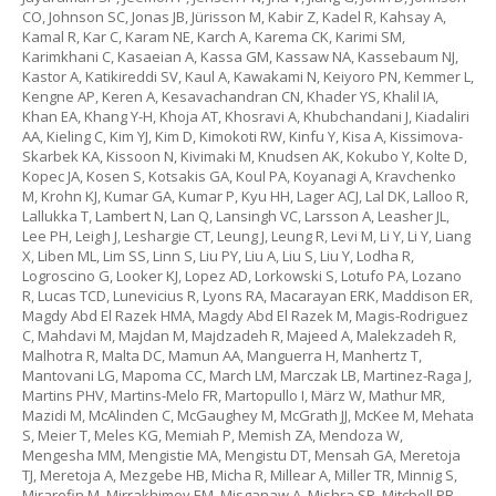
CO, Johnson SC, Jonas JB, Jürisson M, Kabir Z, Kadel R, Kahsay A,
Kamal R, Kar C, Karam NE, Karch A, Karema CK, Karimi SM,
Karimkhani C, Kasaeian A, Kassa GM, Kassaw NA, Kassebaum NJ,
Kastor A, Katikireddi SV, Kaul A, Kawakami N, Keiyoro PN, Kemmer L,
Kengne AP, Keren A, Kesavachandran CN, Khader YS, Khalil IA,
Khan EA, Khang Y-H, Khoja AT, Khosravi A, Khubchandani J, Kiadaliri
AA, Kieling C, Kim YJ, Kim D, Kimokoti RW, Kinfu Y, Kisa A, Kissimova-
Skarbek KA, Kissoon N, Kivimaki M, Knudsen AK, Kokubo Y, Kolte D,
Kopec JA, Kosen S, Kotsakis GA, Koul PA, Koyanagi A, Kravchenko
M, Krohn KJ, Kumar GA, Kumar P, Kyu HH, Lager ACJ, Lal DK, Lalloo R,
Lallukka T, Lambert N, Lan Q, Lansingh VC, Larsson A, Leasher JL,
Lee PH, Leigh J, Leshargie CT, Leung J, Leung R, Levi M, Li Y, Li Y, Liang
X, Liben ML, Lim SS, Linn S, Liu PY, Liu A, Liu S, Liu Y, Lodha R,
Logroscino G, Looker KJ, Lopez AD, Lorkowski S, Lotufo PA, Lozano
R, Lucas TCD, Lunevicius R, Lyons RA, Macarayan ERK, Maddison ER,
Magdy Abd El Razek HMA, Magdy Abd El Razek M, Magis-Rodriguez
C, Mahdavi M, Majdan M, Majdzadeh R, Majeed A, Malekzadeh R,
Malhotra R, Malta DC, Mamun AA, Manguerra H, Manhertz T,
Mantovani LG, Mapoma CC, March LM, Marczak LB, Martinez-Raga J,
Martins PHV, Martins-Melo FR, Martopullo I, März W, Mathur MR,
Mazidi M, McAlinden C, McGaughey M, McGrath JJ, McKee M, Mehata
S, Meier T, Meles KG, Memiah P, Memish ZA, Mendoza W,
Mengesha MM, Mengistie MA, Mengistu DT, Mensah GA, Meretoja
TJ, Meretoja A, Mezgebe HB, Micha R, Millear A, Miller TR, Minnig S,
Mirarefin M, Mirrakhimov EM, Misganaw A, Mishra SR, Mitchell PB,