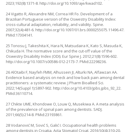
2023;192(8):1371-8.
http://doi.org/10.1093/aje/kwad102
.
24 Vigatto R, Alexandre NM, Correa HR Fo. Development of a
Brazilian Portuguese version of the Oswestry Disability Index:
cross-cultural adaptation, reliability, and validity. Spine.
2007;32(4):481-6.
http://doi.org/10.1097/01.brs.0000255075.11496.47
.
PMid:17304141.
25 Tonosu J, Takeshita K, Hara N, Matsudaira K, Kato S, Masuda K,
Chikuda H. The normative score and the cut-off value of the
Oswestry Disability Index (ODI). Eur Spine J. 2012;21(8):1596-602.
http://doi.org/10.1007/s00586-012-2173-7
. PMid:22298236.
26 AlOtaibi F, Nayfeh FMM, Alhussein JI, Alturki NA, Alfawzan AA.
Evidence based analysis on neck and low back pain among dental
practitioners: a systematic review. J Pharm Bioallied Sci.
2022;14(Suppl 1):S897-902.
http://doi.org/10.4103/jpbs.jpbs_92_22
.
PMid:36110714.
27 Chikte UME, Khondowe O, Louw Q, Musekiwa A. A meta analysis
of the prevalence of spinal pain among dentists. SADJ.
2011;66(5):214-8. PMid:23193861.
28 Vodanović M, Sović S, Galić I. Occupational health problems
among dentists in Croatia. Acta Stomatol Croat. 2016;50(4):310-20.