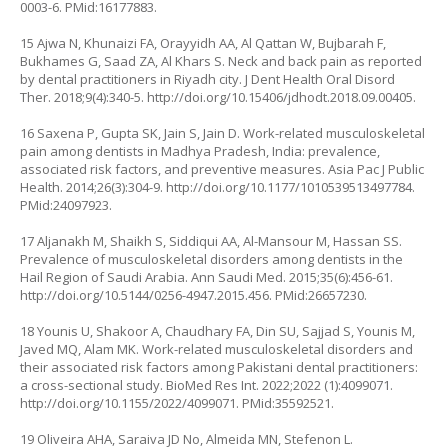
0003-6
. PMid:16177883.
15 Ajwa N, Khunaizi FA, Orayyidh AA, Al Qattan W, Bujbarah F,
Bukhames G, Saad ZA, Al Khars S. Neck and back pain as reported
by dental practitioners in Riyadh city. J Dent Health Oral Disord
Ther. 2018;9(4):340-5.
http://doi.org/10.15406/jdhodt.2018.09.00405
.
16 Saxena P, Gupta SK, Jain S, Jain D. Work-related musculoskeletal
pain among dentists in Madhya Pradesh, India: prevalence,
associated risk factors, and preventive measures. Asia Pac J Public
Health. 2014;26(3):304-9.
http://doi.org/10.1177/1010539513497784
.
PMid:24097923.
17 Aljanakh M, Shaikh S, Siddiqui AA, Al-Mansour M, Hassan SS.
Prevalence of musculoskeletal disorders among dentists in the
Hail Region of Saudi Arabia. Ann Saudi Med. 2015;35(6):456-61.
http://doi.org/10.5144/0256-4947.2015.456
. PMid:26657230.
18 Younis U, Shakoor A, Chaudhary FA, Din SU, Sajjad S, Younis M,
Javed MQ, Alam MK. Work-related musculoskeletal disorders and
their associated risk factors among Pakistani dental practitioners:
a cross-sectional study. BioMed Res Int. 2022;2022 (1):4099071.
http://doi.org/10.1155/2022/4099071
. PMid:35592521.
19 Oliveira AHA, Saraiva JD No, Almeida MN, Stefenon L.