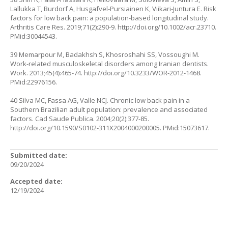
Lallukka T, Burdorf A, Husgafvel-Pursiainen K, Viikari-Juntura E. Risk
factors for low back pain: a population-based longitudinal study.
Arthritis Care Res. 2019;71(2):290-9.
http://doi.org/10.1002/acr.23710
.
PMid:30044543.
39 Memarpour M, Badakhsh S, Khosroshahi SS, Vossoughi M.
Work-related musculoskeletal disorders among Iranian dentists.
Work. 2013;45(4):465-74.
http://doi.org/10.3233/WOR-2012-1468
.
PMid:22976156.
40 Silva MC, Fassa AG, Valle NCJ. Chronic low back pain in a
Southern Brazilian adult population: prevalence and associated
factors. Cad Saude Publica. 2004;20(2):377-85.
http://doi.org/10.1590/S0102-311X2004000200005
. PMid:15073617.
Submitted date:
09/20/2024
Accepted date:
12/19/2024