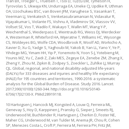
Tran BX, Troeger C, Truelsen T, Tsoi D, Tuzcu EM, Tymeson H,
Tyrovolas S, Ukwaja KN, Undurraga EA, Uneke CJ, Updike R, Uthman
OA, Uzochukwu BSC, van Boven JFM, Varughese S, Vasankari T,
Veerman LJ, Venkatesh S, Venketasubramanian N, Vidavalur R,
Vijayakumar L, Violante FS, Vishnu A, Vladimirov SK, Vlassov VV,
Vollset SE, Vos T, Wadilo F, Wakayo T, Wallin MT, Wang Y-P,
Weichenthal S, Weiderpass E, Weintraub RG, Weiss DJ, Werdecker
A, Westerman R, Whiteford HA, Wijeratne T, Williams HC, Wiysonge
CS, Woldeyes BG, Wolfe CDA, Woodbrook R, Woolf AD, Workicho A,
Xavier D, Xu G, Yadgir S, Yaghoubi M, Yakob B, Yan LL, Yano Y, Ye P,
Yihdego MG, Yimam HH, Yip P, Yonemoto N, Yoon S-J, Yotebieng M,
Younis MZ, Yu C, Zaidi Z, Zaki MES, Zegeye EA, Zenebe ZM, Zhang X,
Zheng Y, Zhou M, Zipkin B, Zodpey S, Zoeckler L, Zuhlke LJ, Murray
CJL. Global, regional, and national disability-adjusted life-years
(DALYs) for 333 diseases and injuries and healthy life expectancy
(HALE) for 195 countries and territories, 1990-2016: a systematic
analysis for the Global Burden of Disease. Study 2016. Lancet.
2017;390(10100):1260-344.
http://doi.org/10.1016/S0140-
6736(17)32130-X
. PMid:28919118.
10 Hartvigsen J, Hancock MJ, Kongsted A, Louw Q, Ferreira ML,
Genevay S, Hoy D, Karppinen J, Pransky G, Sieper J, Smeets RJ,
Underwood M, Buchbinder R, Hartvigsen J, Cherkin D, Foster NE,
Maher CG, Underwood M, van Tulder M, Anema JR, Chou R, Cohen
SP, Menezes Costa L, Croft P, Ferreira M, Ferreira PH, Fritz JM,