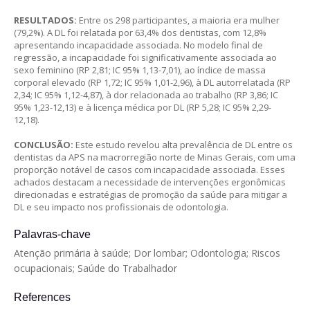
RESULTADOS:
Entre os 298 participantes, a maioria era mulher
(79,2%). A DL foi relatada por 63,4% dos dentistas, com 12,8%
apresentando incapacidade associada. No modelo final de
regressão, a incapacidade foi significativamente associada ao
sexo feminino (RP 2,81; IC 95% 1,13-7,01), ao índice de massa
corporal elevado (RP 1,72; IC 95% 1,01-2,96), à DL autorrelatada (RP
2,34; IC 95% 1,12-4,87), à dor relacionada ao trabalho (RP 3,86; IC
95% 1,23-12,13) e à licença médica por DL (RP 5,28; IC 95% 2,29-
12,18).
CONCLUSÃO:
Este estudo revelou alta prevalência de DL entre os
dentistas da APS na macrorregião norte de Minas Gerais, com uma
proporção notável de casos com incapacidade associada. Esses
achados destacam a necessidade de intervenções ergonômicas
direcionadas e estratégias de promoção da saúde para mitigar a
DL e seu impacto nos profissionais de odontologia.
Palavras-chave
Atenção primária à saúde; Dor lombar; Odontologia; Riscos
ocupacionais; Saúde do Trabalhador
References