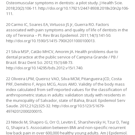
Osteomuscular symptoms in dentists: a pilot study. J Health Scie.
2018;20(2):106-11.
http://doi.org/10.17921/2447-8938.2018v20n2p106-
111
.
20 Carmo IC, Soares EA, Virtuoso JS Jr, Guerra RO. Factors
associated with pain symptoms and quality of life of dentists in the
city of Teresina – PI. Rev Bras Epidemiol. 2011;14(1):141-50.
http://doi.org/10.1590/S1415-790X2011000100013
.
21 Silva MSP, Catão MHCV, Amorim JA. Health problems due to
dental practice at the public service of Campina Grande / PB /
Brazil. Braz Dent Sci. 2012;15(1):68-73.
http://doi.org/10.14295/bds.2012.v15i1.740
.
22 Oliveira LPM, Queiroz VAO, Silva MCM, Pitangueira JCD, Costa
PRF, Demétrio F, Anjos MCG, Assis AMO. Validity of the body mass
index calculated from self-reported values for the classification of
anthropometric status in adults: validation study with residents in
the municipality of Salvador, state of Bahia, Brazil. Epidemiol Serv
Saude. 2012;21(2):325-32.
http://doi.org/10.5123/S1679-
49742012000200015
.
23 Nitecki M, Shapiro G, Orr O, Levitin E, Sharshevsky H, Tzur D, Twig
G, Shapira S. Association between BMi and non-specific recurrent
low back pain in over 600,000 healthy young adults. Am J Epidemiol.