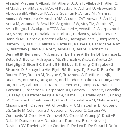
Alizadeh-Navaei R, Alkaabi JM, Alkerwi A, Alla F, Allebeck P, Allen C,
Al-Maskari F, AlMazroa MAA, Al-Raddadi R, Alsharif U, Alsowaidi S,
Althouse BM, Altirkawi KA, Alvis-Guzman N, Amare AT, Amini E,
Ammar W, Amoako YA, Ansha MG, Antonio CAT, Anwari P, Ärnlöv J,
Arora M, Artaman A, Aryal KK, Asgedom SW, Atey TM, Atnafu NT,
Avila-Burgos L, Avokpaho EFGA, Awasthi A, Awasthi S, Azarpazhooh
MR, Azzopardi P, Babalola TK, Bacha U, Badawi A, Balakrishnan K,
Bannick MS, Barac A, Barker-Collo SL, Bärnighausen T, Barquera S,
Barrero LH, Basu S, Battista R, Battle KE, Baune BT, Bazargan-Hejazi
S, Beardsley J, Bedi N, Béjot Y, Bekele BB, Bell ML, Bennett DA,
Bennett JR, Bensenor IM, Benson J, Berhane A, Berhe DF, Bernabé E,
Betsu BD, Beuran M, Beyene AS, Bhansali A, Bhatt S, Bhutta ZA,
Biadgilign S, Bicer BK, Bienhoff K, Bikbov B, Birungi C, Biryukov S,
Bisanzio D, Bizuayehu HM, Blyth FM, Boneya DJ, Bose D, Bou-Orm IR,
Bourne RRA, Brainin M, Brayne C, Brazinova A, Breitborde NJK,
Briant PS, Britton G, Brugha TS, Buchbinder R, Bulto LNB, Bumgarner
BR, Butt ZA, Cahuana-Hurtado L, Cameron E, Campos-Nonato IR,
Carabin H, Cárdenas R, Carpenter DO, Carrero JJ, Carter A, Carvalho
F, Casey D, Castañeda-Orjuela CA, Castle CD, Catalá-López F, Chang
J-C, Charlson FJ, Chaturvedi P, Chen H, Chibalabala M, Chibueze CE,
Chisumpa VH, Chitheer AA, Chowdhury R, Christopher DJ, Ciobanu
LG, Cirillo M, Colombara D, Cooper LT, Cooper C, Cortesi PA,
Cortinovis M, Criqui MH, Cromwell EA, Cross M, Crump JA, Dadi AF,
Dalal K, Damasceno A, Dandona L, Dandona R, das Neves J,
Davitoiu DV, Davletov K, de Courten B, De Leo D, De Steur H, Defo