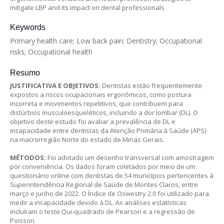
mitigate LBP and its impact on dental professionals
Keywords
Primary health care; Low back pain; Dentistry; Occupational
risks; Occupational health
Resumo
JUSTIFICATIVA E OBJETIVOS:
Dentistas estão frequentemente
expostos a riscos ocupacionais ergonômicos, como postura
incorreta e movimentos repetitivos, que contribuem para
distúrbios musculoesqueléticos, incluindo a dor lombar (DL). O
objetivo deste estudo foi avaliar a prevalência de DL e
incapacidade entre dentistas da Atenção Primária à Saúde (APS)
na macrorregião Norte do estado de Minas Gerais.
MÉTODOS:
Foi adotado um desenho transversal com amostragem
por conveniência. Os dados foram coletados por meio de um
questionário online com dentistas de 54 municípios pertencentes à
Superintendência Regional de Saúde de Montes Claros, entre
março e junho de 2022. O Índice de Oswestry 2.0 foi utilizado para
medir a incapacidade devido à DL. As análises estatísticas
incluíram o teste Qui-quadrado de Pearson e a regressão de
Poisson.