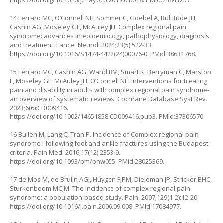
https://doi.org/10.1016/j.mayocp.2015.01.018
. PMid:25841257.
14 Ferraro MC, O’Connell NE, Sommer C, Goebel A, Bultitude JH,
Cashin AG, Moseley GL, McAuley JH. Complex regional pain
syndrome: advances in epidemiology, pathophysiology, diagnosis,
and treatment. Lancet Neurol. 2024;23(5):522-33.
https://doi.org/10.1016/S1474-4422(24)00076-0
. PMid:38631768.
15 Ferraro MC, Cashin AG, Wand BM, Smart K, Berryman C, Marston
L, Moseley GL, McAuley JH, O’Connell NE. Interventions for treating
pain and disability in adults with complex regional pain syndrome-
an overview of systematic reviews. Cochrane Database Syst Rev.
2023;6(6):CD009416.
https://doi.org/10.1002/14651858.CD009416.pub3
. PMid:37306570.
16 Bullen M, Lang C, Tran P. Incidence of Complex regional pain
syndrome I following foot and ankle fractures using the Budapest
criteria. Pain Med. 2016;17(12):2353-9.
https://doi.org/10.1093/pm/pnw055
. PMid:28025369.
17 de Mos M, de Bruijn AGJ, Huygen FJPM, Dieleman JP, Stricker BHC,
Sturkenboom MCJM. The incidence of complex regional pain
syndrome: a population-based study. Pain. 2007;129(1-2):12-20.
https://doi.org/10.1016/j.pain.2006.09.008
. PMid:17084977.