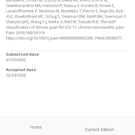
Benoliel R, Cohen M, Cruccu G, Davis KD, Evers S, First M,
Giamberardino MA, Hansson P, Kaasa S, Korwisi B, Kosek E,
Lavand’homme P, Nicholas M, Nurmikko T, Perrot S, Raja SN, Rice
ASC, Rowbotham MC, Schug S, Simpson DM, Smith BH, Svensson P,
Vlaeyen JWS, Wang S-J, Barke A, Rief W, Treede R-D. The IASP
classification of chronic pain for ICD-11: chronic neuropathic pain.
Pain. 2019;160(1):53-9.
https://doi.org/10.1097/j.pain.0000000000001365
. PMid:30586071.
Submitted date:
07/30/2025
Accepted date:
02/24/2026
Home
Current Edition