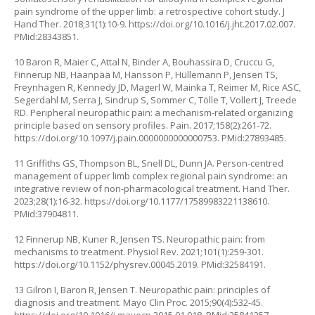
pain syndrome of the upper limb: a retrospective cohort study. J
Hand Ther. 2018;31(1):10-9.
https://doi.org/10.1016/j.jht.2017.02.007
.
PMid:28343851.
10 Baron R, Maier C, Attal N, Binder A, Bouhassira D, Cruccu G,
Finnerup NB, Haanpää M, Hansson P, Hüllemann P, Jensen TS,
Freynhagen R, Kennedy JD, Magerl W, Mainka T, Reimer M, Rice ASC,
Segerdahl M, Serra J, Sindrup S, Sommer C, Tölle T, Vollert J, Treede
RD. Peripheral neuropathic pain: a mechanism-related organizing
principle based on sensory profiles. Pain. 2017;158(2):261-72.
https://doi.org/10.1097/j.pain.0000000000000753
. PMid:27893485.
11 Griffiths GS, Thompson BL, Snell DL, Dunn JA. Person-centred
management of upper limb complex regional pain syndrome: an
integrative review of non-pharmacological treatment. Hand Ther.
2023;28(1):16-32.
https://doi.org/10.1177/17589983221138610
.
PMid:37904811.
12 Finnerup NB, Kuner R, Jensen TS. Neuropathic pain: from
mechanisms to treatment. Physiol Rev. 2021;101(1):259-301.
https://doi.org/10.1152/physrev.00045.2019
. PMid:32584191.
13 Gilron I, Baron R, Jensen T. Neuropathic pain: principles of
diagnosis and treatment. Mayo Clin Proc. 2015;90(4):532-45.