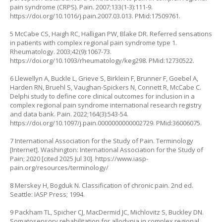
pain syndrome (CRPS). Pain. 2007;133(1-3):111-9.
https://doi.org/10.1016/j.pain.2007.03.013
. PMid:17509761.
5 McCabe CS, Haigh RC, Halligan PW, Blake DR. Referred sensations
in patients with complex regional pain syndrome type 1.
Rheumatology. 2003;42(9):1067-73.
https://doi.org/10.1093/rheumatology/keg298
. PMid:12730522.
6 Llewellyn A, Buckle L, Grieve S, Birklein F, Brunner F, Goebel A,
Harden RN, Bruehl S, Vaughan-Spickers N, Connett R, McCabe C.
Delphi study to define core clinical outcomes for inclusion in a
complex regional pain syndrome international research registry
and data bank. Pain. 2022;164(3):543-54.
https://doi.org/10.1097/j.pain.0000000000002729
. PMid:36006075.
7 International Association for the Study of Pain. Terminology
[Internet]. Washington: International Association for the Study of
Pain; 2020 [cited 2025 Jul 30].
https://www.iasp-
pain.org/resources/terminology/
8 Merskey H, Bogduk N. Classification of chronic pain. 2nd ed.
Seattle: IASP Press; 1994.
9 Packham TL, Spicher CJ, MacDermid JC, Michlovitz S, Buckley DN.
Somatosensory rehabilitation for allodynia in complex regional