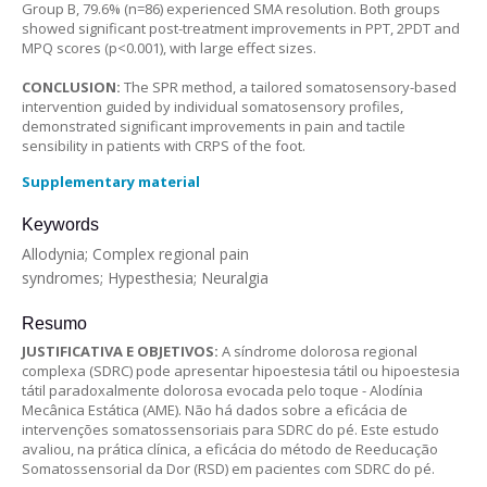
Group B, 79.6% (n=86) experienced SMA resolution. Both groups
showed significant post-treatment improvements in PPT, 2PDT and
MPQ scores (p<0.001), with large effect sizes.
CONCLUSION:
The SPR method, a tailored somatosensory-based
intervention guided by individual somatosensory profiles,
demonstrated significant improvements in pain and tactile
sensibility in patients with CRPS of the foot.
Supplementary material
Keywords
Allodynia; Complex regional pain
syndromes; Hypesthesia; Neuralgia
Resumo
JUSTIFICATIVA E OBJETIVOS:
A síndrome dolorosa regional
complexa (SDRC) pode apresentar hipoestesia tátil ou hipoestesia
tátil paradoxalmente dolorosa evocada pelo toque - Alodínia
Mecânica Estática (AME). Não há dados sobre a eficácia de
intervenções somatossensoriais para SDRC do pé. Este estudo
avaliou, na prática clínica, a eficácia do método de Reeducação
Somatossensorial da Dor (RSD) em pacientes com SDRC do pé.