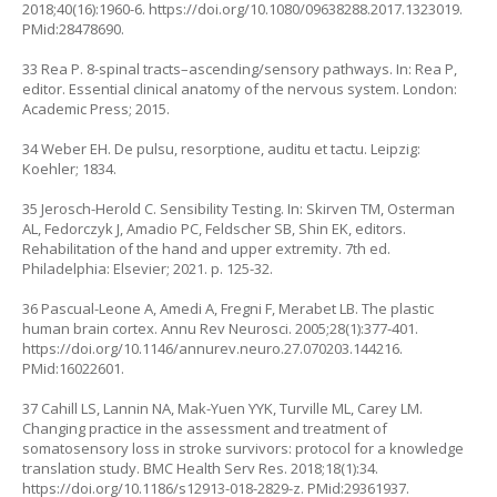
2018;40(16):1960-6.
https://doi.org/10.1080/09638288.2017.1323019
.
PMid:28478690.
33 Rea P. 8-spinal tracts–ascending/sensory pathways. In: Rea P,
editor. Essential clinical anatomy of the nervous system. London:
Academic Press; 2015.
34 Weber EH. De pulsu, resorptione, auditu et tactu. Leipzig:
Koehler; 1834.
35 Jerosch-Herold C. Sensibility Testing. In: Skirven TM, Osterman
AL, Fedorczyk J, Amadio PC, Feldscher SB, Shin EK, editors.
Rehabilitation of the hand and upper extremity. 7th ed.
Philadelphia: Elsevier; 2021. p. 125-32.
36 Pascual-Leone A, Amedi A, Fregni F, Merabet LB. The plastic
human brain cortex. Annu Rev Neurosci. 2005;28(1):377-401.
https://doi.org/10.1146/annurev.neuro.27.070203.144216
.
PMid:16022601.
37 Cahill LS, Lannin NA, Mak-Yuen YYK, Turville ML, Carey LM.
Changing practice in the assessment and treatment of
somatosensory loss in stroke survivors: protocol for a knowledge
translation study. BMC Health Serv Res. 2018;18(1):34.
https://doi.org/10.1186/s12913-018-2829-z
. PMid:29361937.