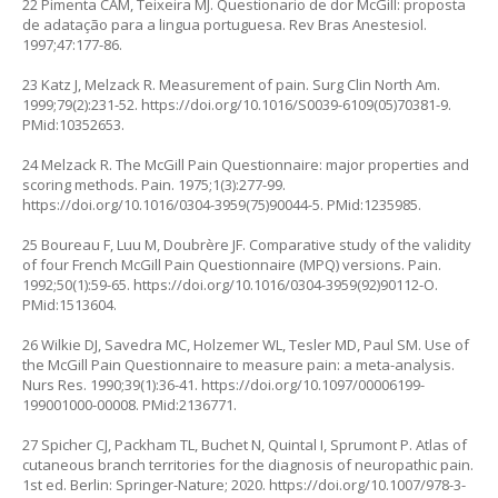
22 Pimenta CAM, Teixeira MJ. Questionario de dor McGill: proposta
de adatação para a lingua portuguesa. Rev Bras Anestesiol.
1997;47:177-86.
23 Katz J, Melzack R. Measurement of pain. Surg Clin North Am.
1999;79(2):231-52.
https://doi.org/10.1016/S0039-6109(05)70381-9
.
PMid:10352653.
24 Melzack R. The McGill Pain Questionnaire: major properties and
scoring methods. Pain. 1975;1(3):277-99.
https://doi.org/10.1016/0304-3959(75)90044-5
. PMid:1235985.
25 Boureau F, Luu M, Doubrère JF. Comparative study of the validity
of four French McGill Pain Questionnaire (MPQ) versions. Pain.
1992;50(1):59-65.
https://doi.org/10.1016/0304-3959(92)90112-O
.
PMid:1513604.
26 Wilkie DJ, Savedra MC, Holzemer WL, Tesler MD, Paul SM. Use of
the McGill Pain Questionnaire to measure pain: a meta-analysis.
Nurs Res. 1990;39(1):36-41.
https://doi.org/10.1097/00006199-
199001000-00008
. PMid:2136771.
27 Spicher CJ, Packham TL, Buchet N, Quintal I, Sprumont P. Atlas of
cutaneous branch territories for the diagnosis of neuropathic pain.
1st ed. Berlin: Springer-Nature; 2020.
https://doi.org/10.1007/978-3-