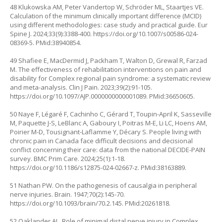
48 Klukowska AM, Peter Vandertop W, Schröder ML, Staartjes VE.
Calculation of the minimum clinically important difference (MCID)
using different methodologies: case study and practical guide. Eur
Spine J. 2024;33(9):3388-400.
https://doi.org/10.1007/s00586-024-
08369-5
. PMid:38940854.
49 Shafiee E, MacDermid J, Packham T, Walton D, Grewal R, Farzad
M. The effectiveness of rehabilitation interventions on pain and
disability for Complex regional pain syndrome: a systematic review
and meta-analysis. Clin J Pain. 2023;39(2):91-105.
https://doi.org/10.1097/AJP.0000000000001089
. PMid:36650605.
50 Naye F, Légaré F, Cachinho C, Gérard T, Toupin-April K, Sasseville
M, Paquette J-S, LeBlanc A, Gaboury I, Poitras M-E, Li LC, Hoens AM,
Poirier M-D, Tousignant-Laflamme Y, Décary S. People living with
chronic pain in Canada face difficult decisions and decisional
conflict concerning their care: data from the national DECIDE-PAIN
survey. BMC Prim Care. 2024;25(1):1-18.
https://doi.org/10.1186/s12875-024-02667-z
. PMid:38163889.
51 Nathan PW. On the pathogenesis of causalgia in peripheral
nerve injuries. Brain. 1947;70(2):145-70.
https://doi.org/10.1093/brain/70.2.145
. PMid:20261818.
52 Oaklander AL. Role of minimal distal nerve injury in Complex