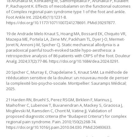
18 Arunakul M, Kohkaeng W, Samornpitakul P, Arunakul P, Kulalert
P, Rachayont K. Effects of mecobalamin on the functional outcomes
of Complex regional pain syndrome type 1 of the foot and ankle.
Foot Ankle Int. 2024;45(11):1231-8.
https://doi.org/10.1177/10711007241278691
. PMid:39297877.
19 de Andrade Melo Knaut S, Hoang MA, Bossard EK, Chiquito VR,
Mazepa ME, Portela LA, Zene MV, Packham TL, Dyer J-O, Mermet-
Joret N, Annoni J-M, Spicher CJ. Static mechanical allodynia is a
paradoxical painful touch-evoked tactile hypo-aesthesia: a
retrospective analysis of 86 patients with CRPS of the foot. Douleur
Analg. 2024;37(2):77-86.
https://doi.org/10.1684/dea.2024.0291
.
20 Spicher C, Murray E, Chapdelaine S, Knaut SAM. La méthode de
rééducation sensitive de la douleur: un nouveau mode de penser
la complexité bio-psycho-sociale. Montpellier: Sauramps Médical;
2025.
21 Harden RN, Bruehl S, Perez RSGM, Birklein F, Marinus J,
Maihofner C, Lubenow T, Buvanendran A, Mackey S, Graciosa J,
Mogilevski M, Ramsden C, Chont M, Vatine JJ. Validation of
proposed diagnostic criteria (the “Budapest Criteria”) for complex
regional pain syndrome. Pain. 2010;150(2):268-74.
https://doi.org/10.1016/j.pain.2010.04.030
. PMid:20493633.