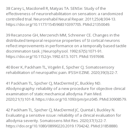
38 Carey L, Macdonell R, Matyas TA. SENSe: Study of the
effectiveness of neurorehabilitation on sensation: a randomized
controlled trial. Neurorehabil Neural Repair. 2011;25(4):304-13.
https://doi.org/10.1177/1545968310397705
. PMid:21350049.
39 Recanzone GH, Merzenich MM, Schreiner CE. Changes in the
distributed temporal response properties of SI cortical neurons
reflect improvements in performance on a temporally based tactile
discrimination task. J Neurophysiol. 1992;67(5):1071-91.
https://doi.org/10.1152/jn.1992.67.5.1071
. PMid:1597698.
40 Boer K, Packham TL, Vögelin E, Spicher CJ. Somatosensory
rehabilitation of neuropathic pain. IFSSH EZINE. 2020;39(3):22-7.
41 Packham TL, Spicher CJ, MacDermid JC, Buckley ND.
Allodynography: reliability of a new procedure for objective clinical
examination of static mechanical allodynia. Pain Med.
2020;21(1):101-8.
https://doi.org/10.1093/pm/pnz045
. PMid:30908579.
42 Packham TL, Spicher CJ, MacDermid JC, Quintal I, Buckley N.
Evaluating a sensitive issue: reliability of a clinical evaluation for
allodynia severity. Somatosens Mot Res. 2020;37(1):22-7.
https://doi.org/10.1080/08990220.2019.1704242
. PMid:31858880.