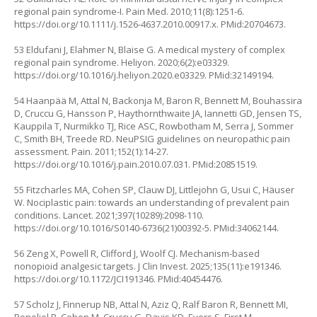
regional pain syndrome-I. Pain Med. 2010;11(8):1251-6.
https://doi.org/10.1111/j.1526-4637.2010.00917.x
. PMid:20704673.
53 Eldufani J, Elahmer N, Blaise G. A medical mystery of complex
regional pain syndrome. Heliyon. 2020;6(2):e03329.
https://doi.org/10.1016/j.heliyon.2020.e03329
. PMid:32149194.
54 Haanpää M, Attal N, Backonja M, Baron R, Bennett M, Bouhassira
D, Cruccu G, Hansson P, Haythornthwaite JA, Iannetti GD, Jensen TS,
Kauppila T, Nurmikko TJ, Rice ASC, Rowbotham M, Serra J, Sommer
C, Smith BH, Treede RD. NeuPSIG guidelines on neuropathic pain
assessment. Pain. 2011;152(1):14-27.
https://doi.org/10.1016/j.pain.2010.07.031
. PMid:20851519.
55 Fitzcharles MA, Cohen SP, Clauw DJ, Littlejohn G, Usui C, Häuser
W. Nociplastic pain: towards an understanding of prevalent pain
conditions. Lancet. 2021;397(10289):2098-110.
https://doi.org/10.1016/S0140-6736(21)00392-5
. PMid:34062144.
56 Zeng X, Powell R, Clifford J, Woolf CJ. Mechanism-based
nonopioid analgesic targets. J Clin Invest. 2025;135(11):e191346.
https://doi.org/10.1172/JCI191346
. PMid:40454476.
57 Scholz J, Finnerup NB, Attal N, Aziz Q, Ralf Baron R, Bennett MI,