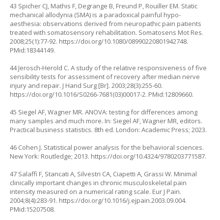
43 Spicher CJ, Mathis F, Degrange B, Freund P, Rouiller EM. Static
mechanical allodynia (SMA) is a paradoxical painful hypo-
aesthesia: observations derived from neuropathic pain patients
treated with somatosensory rehabilitation. Somatosens Mot Res.
2008;25(1):77-92.
https://doi.org/10.1080/08990220801942748
.
PMid:18344149.
44 Jerosch-Herold C. A study of the relative responsiveness of five
sensibility tests for assessment of recovery after median nerve
injury and repair. J Hand Surg [Br]. 2003;28(3):255-60.
https://doi.org/10.1016/S0266-7681(03)00017-2
. PMid:12809660.
45 Siegel AF, Wagner MR. ANOVA: testing for differences among
many samples and much more. In: Siegel AF, Wagner MR, editors.
Practical business statistics. 8th ed. London: Academic Press; 2023.
46 Cohen J. Statistical power analysis for the behavioral sciences.
New York: Routledge; 2013.
https://doi.org/10.4324/9780203771587
.
47 Salaffi F, Stancati A, Silvestri CA, Ciapetti A, Grassi W. Minimal
clinically important changes in chronic musculoskeletal pain
intensity measured on a numerical rating scale. Eur J Pain.
2004;8(4):283-91.
https://doi.org/10.1016/j.ejpain.2003.09.004
.
PMid:15207508.