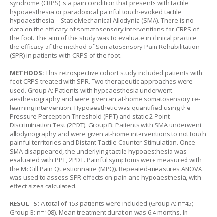
syndrome (CRPS) is a pain condition that presents with tactile
hypoaesthesia or paradoxical painful touch-evoked tactile
hypoaesthesia – Static Mechanical Allodynia (SMA). There is no
data on the efficacy of somatosensory interventions for CRPS of
the foot. The aim of the study was to evaluate in clinical practice
the efficacy of the method of Somatosensory Pain Rehabilitation
(SPR) in patients with CRPS of the foot.
METHODS:
This retrospective cohort study included patients with
foot CRPS treated with SPR. Two therapeutic approaches were
used. Group A: Patients with hypoaesthesia underwent
aesthesiography and were given an at-home somatosensory re-
learning intervention. Hypoaesthetic was quantified using the
Pressure Perception Threshold (PPT) and static 2-Point
Discrimination Test (2PDT). Group B: Patients with SMA underwent
allodynography and were given at-home interventions to not touch
painful territories and Distant Tactile Counter-Stimulation. Once
SMA disappeared, the underlying tactile hypoaesthesia was
evaluated with PPT, 2PDT. Painful symptoms were measured with
the McGill Pain Questionnaire (MPQ). Repeated-measures ANOVA
was used to assess SPR effects on pain and hypoaesthesia, with
effect sizes calculated.
RESULTS:
A total of 153 patients were included (Group A: n=45;
Group B: n=108). Mean treatment duration was 6.4 months. In