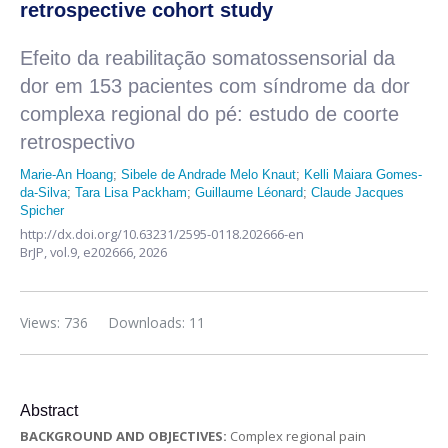
retrospective cohort study
Efeito da reabilitação somatossensorial da
dor em 153 pacientes com síndrome da dor
complexa regional do pé: estudo de coorte
retrospectivo
Marie-An Hoang
;
Sibele de Andrade Melo Knaut
;
Kelli Maiara Gomes-
da-Silva
;
Tara Lisa Packham
;
Guillaume Léonard
;
Claude Jacques
Spicher
http://dx.doi.org/10.63231/2595-0118.202666-en
BrJP,
vol.9,
e202666, 2026
Views: 736
Downloads: 11
Abstract
BACKGROUND AND OBJECTIVES:
Complex regional pain