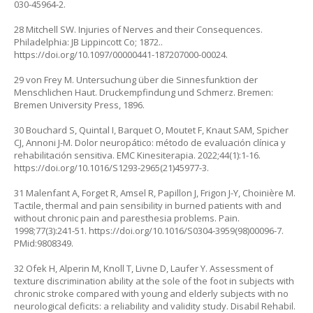
030-45964-2
.
28 Mitchell SW. Injuries of Nerves and their Consequences.
Philadelphia: JB Lippincott Co; 1872..
https://doi.org/10.1097/00000441-187207000-00024
.
29 von Frey M. Untersuchung über die Sinnesfunktion der
Menschlichen Haut. Druckempfindung und Schmerz. Bremen:
Bremen University Press, 1896.
30 Bouchard S, Quintal I, Barquet O, Moutet F, Knaut SAM, Spicher
CJ, Annoni J-M. Dolor neuropático: método de evaluación clínica y
rehabilitación sensitiva. EMC Kinesiterapia. 2022;44(1):1-16.
https://doi.org/10.1016/S1293-2965(21)45977-3
.
31 Malenfant A, Forget R, Amsel R, Papillon J, Frigon J-Y, Choinière M.
Tactile, thermal and pain sensibility in burned patients with and
without chronic pain and paresthesia problems. Pain.
1998;77(3):241-51.
https://doi.org/10.1016/S0304-3959(98)00096-7
.
PMid:9808349.
32 Ofek H, Alperin M, Knoll T, Livne D, Laufer Y. Assessment of
texture discrimination ability at the sole of the foot in subjects with
chronic stroke compared with young and elderly subjects with no
neurological deficits: a reliability and validity study. Disabil Rehabil.