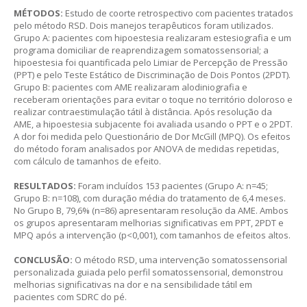
MÉTODOS:
Estudo de coorte retrospectivo com pacientes tratados
pelo método RSD. Dois manejos terapêuticos foram utilizados.
Grupo A: pacientes com hipoestesia realizaram estesiografia e um
programa domiciliar de reaprendizagem somatossensorial; a
hipoestesia foi quantificada pelo Limiar de Percepção de Pressão
(PPT) e pelo Teste Estático de Discriminação de Dois Pontos (2PDT).
Grupo B: pacientes com AME realizaram alodiniografia e
receberam orientações para evitar o toque no território doloroso e
realizar contraestimulação tátil à distância. Após resolução da
AME, a hipoestesia subjacente foi avaliada usando o PPT e o 2PDT.
A dor foi medida pelo Questionário de Dor McGill (MPQ). Os efeitos
do método foram analisados por ANOVA de medidas repetidas,
com cálculo de tamanhos de efeito.
RESULTADOS:
Foram incluídos 153 pacientes (Grupo A: n=45;
Grupo B: n=108), com duração média do tratamento de 6,4 meses.
No Grupo B, 79,6% (n=86) apresentaram resolução da AME. Ambos
os grupos apresentaram melhorias significativas em PPT, 2PDT e
MPQ após a intervenção (p<0,001), com tamanhos de efeitos altos.
CONCLUSÃO:
O método RSD, uma intervenção somatossensorial
personalizada guiada pelo perfil somatossensorial, demonstrou
melhorias significativas na dor e na sensibilidade tátil em
pacientes com SDRC do pé.