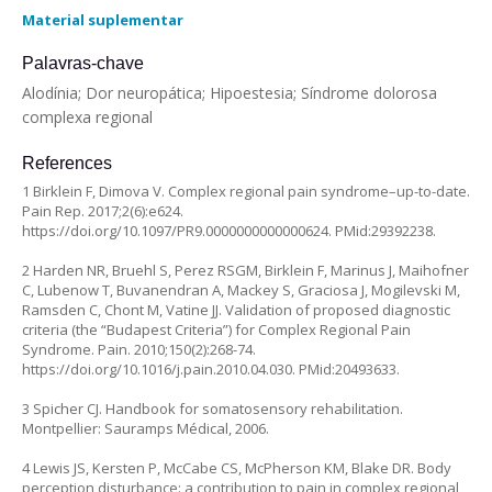
Material suplementar
Palavras-chave
Alodínia; Dor neuropática; Hipoestesia; Síndrome dolorosa
complexa regional
References
1 Birklein F, Dimova V. Complex regional pain syndrome–up-to-date.
Pain Rep. 2017;2(6):e624.
https://doi.org/10.1097/PR9.0000000000000624
. PMid:29392238.
2 Harden NR, Bruehl S, Perez RSGM, Birklein F, Marinus J, Maihofner
C, Lubenow T, Buvanendran A, Mackey S, Graciosa J, Mogilevski M,
Ramsden C, Chont M, Vatine JJ. Validation of proposed diagnostic
criteria (the “Budapest Criteria”) for Complex Regional Pain
Syndrome. Pain. 2010;150(2):268-74.
https://doi.org/10.1016/j.pain.2010.04.030
. PMid:20493633.
3 Spicher CJ. Handbook for somatosensory rehabilitation.
Montpellier: Sauramps Médical, 2006.
4 Lewis JS, Kersten P, McCabe CS, McPherson KM, Blake DR. Body
perception disturbance: a contribution to pain in complex regional