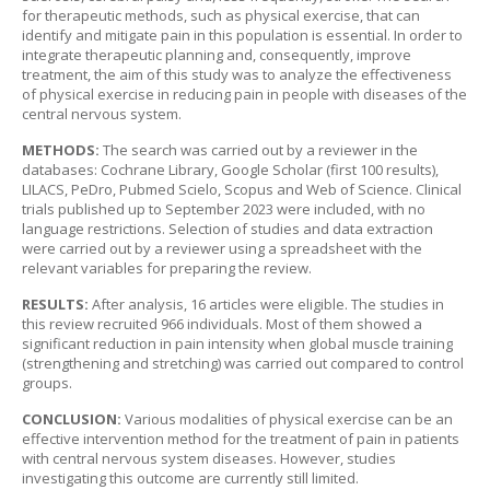
for therapeutic methods, such as physical exercise, that can
identify and mitigate pain in this population is essential. In order to
integrate therapeutic planning and, consequently, improve
treatment, the aim of this study was to analyze the effectiveness
of physical exercise in reducing pain in people with diseases of the
central nervous system.
METHODS:
The search was carried out by a reviewer in the
databases: Cochrane Library, Google Scholar (first 100 results),
LILACS, PeDro, Pubmed Scielo, Scopus and Web of Science. Clinical
trials published up to September 2023 were included, with no
language restrictions. Selection of studies and data extraction
were carried out by a reviewer using a spreadsheet with the
relevant variables for preparing the review.
RESULTS:
After analysis, 16 articles were eligible. The studies in
this review recruited 966 individuals. Most of them showed a
significant reduction in pain intensity when global muscle training
(strengthening and stretching) was carried out compared to control
groups.
CONCLUSION:
Various modalities of physical exercise can be an
effective intervention method for the treatment of pain in patients
with central nervous system diseases. However, studies
investigating this outcome are currently still limited.