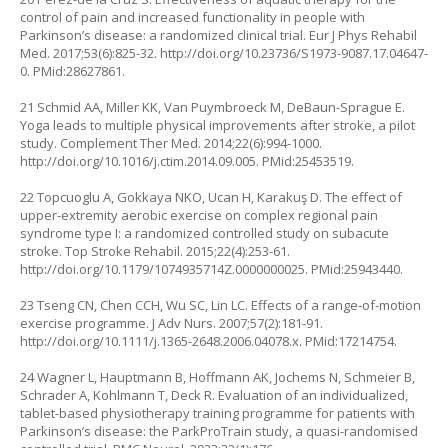
control of pain and increased functionality in people with
Parkinson’s disease: a randomized clinical trial. Eur J Phys Rehabil
Med. 2017;53(6):825-32.
http://doi.org/10.23736/S1973-9087.17.04647-
0
. PMid:28627861.
21 Schmid AA, Miller KK, Van Puymbroeck M, DeBaun-Sprague E.
Yoga leads to multiple physical improvements after stroke, a pilot
study. Complement Ther Med. 2014;22(6):994-1000.
http://doi.org/10.1016/j.ctim.2014.09.005
. PMid:25453519.
22 Topcuoglu A, Gokkaya NKO, Ucan H, Karakuş D. The effect of
upper-extremity aerobic exercise on complex regional pain
syndrome type I: a randomized controlled study on subacute
stroke. Top Stroke Rehabil. 2015;22(4):253-61.
http://doi.org/10.1179/1074935714Z.0000000025
. PMid:25943440.
23 Tseng CN, Chen CCH, Wu SC, Lin LC. Effects of a range-of-motion
exercise programme. J Adv Nurs. 2007;57(2):181-91.
http://doi.org/10.1111/j.1365-2648.2006.04078.x
. PMid:17214754.
24 Wagner L, Hauptmann B, Hoffmann AK, Jochems N, Schmeier B,
Schrader A, Kohlmann T, Deck R. Evaluation of an individualized,
tablet-based physiotherapy training programme for patients with
Parkinson’s disease: the ParkProTrain study, a quasi-randomised