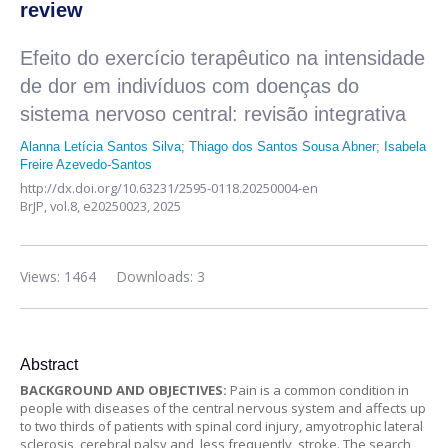
review
Efeito do exercício terapêutico na intensidade
de dor em indivíduos com doenças do
sistema nervoso central: revisão integrativa
Alanna Letícia Santos Silva
;
Thiago dos Santos Sousa Abner
;
Isabela
Freire Azevedo-Santos
http://dx.doi.org/10.63231/2595-0118.20250004-en
BrJP,
vol.8,
e20250023, 2025
Views: 1464
Downloads: 3
Abstract
BACKGROUND AND OBJECTIVES:
Pain is a common condition in
people with diseases of the central nervous system and affects up
to two thirds of patients with spinal cord injury, amyotrophic lateral
sclerosis, cerebral palsy and, less frequently, stroke. The search