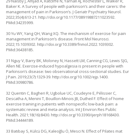
29 Naisby J, Amjad A, Ratcliffe N, Yarnall AJ, Rochester L, Walker R,
Baker K. A Survey of people with parkinson’s and their carers: the
management of pain in Parkinson’s. J Geriatr Psychiatry Neurol.
2022;35(4):613-21.
http://doi.org/10.1177/08919887211023592
.
PMid:34235999.
30 Yu WY, Yang QH, Wang XQ. The mechanism of exercise for pain
management in Parkinson’s disease. Front Mol Neurosci.
2022;15:1039302.
http://doi.org/10.3389/fnmol.2022.1039302
.
PMid:36438185.
31 Nguy V, Barry BK, Moloney N, Hassett LM, Canning CG, Lewis SJG,
Allen NE. Exercise-induced hypoalgesia is present in people with
Parkinson’s disease: two observational cross-sectional studies. Eur
J Pain. 2019;23(7):1329-39.
http://doi.org/10.1002/ejp.1400
.
PMid:30980786.
32 Quentin C, Bagheri R, Ugbolue UC, Coudeyre E, Pélissier C,
Descatha A, Menini T, Bouillon-Minois JB, Dutheil F. Effect of home
exercise training in patients with nonspecific low-back pain: a
systematic review and meta-analysis. Int J Environ Res Public
Health. 2021;18(16):8430.
http://doi.org/10.3390/ijerph18168430
.
PMid:34444189.
33 Batıbay S, Külcü DG, Kaleoğlu Ö, Mesci N. Effect of Pilates mat