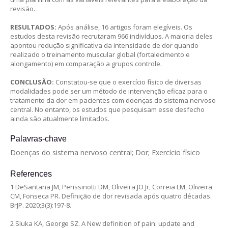
revisão.
RESULTADOS:
Após análise, 16 artigos foram elegíveis. Os
estudos desta revisão recrutaram 966 indivíduos. A maioria deles
apontou redução significativa da intensidade de dor quando
realizado o treinamento muscular global (fortalecimento e
alongamento) em comparação a grupos controle.
CONCLUSÃO:
Constatou-se que o exercício físico de diversas
modalidades pode ser um método de intervenção eficaz para o
tratamento da dor em pacientes com doenças do sistema nervoso
central. No entanto, os estudos que pesquisam esse desfecho
ainda são atualmente limitados.
Palavras-chave
Doenças do sistema nervoso central; Dor; Exercício físico
References
1 DeSantana JM, Perissinotti DM, Oliveira JO Jr, Correia LM, Oliveira
CM, Fonseca PR. Definição de dor revisada após quatro décadas.
BrJP. 2020;3(3):197-8.
2 Sluka KA, George SZ. A New definition of pain: update and