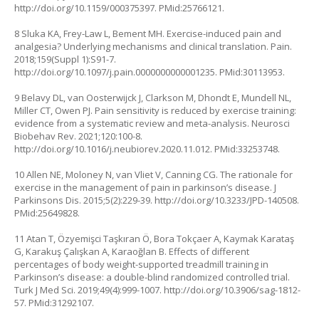
http://doi.org/10.1159/000375397
. PMid:25766121.
8 Sluka KA, Frey-Law L, Bement MH. Exercise-induced pain and
analgesia? Underlying mechanisms and clinical translation. Pain.
2018;159(Suppl 1):S91-7.
http://doi.org/10.1097/j.pain.0000000000001235
. PMid:30113953.
9 Belavy DL, van Oosterwijck J, Clarkson M, Dhondt E, Mundell NL,
Miller CT, Owen PJ. Pain sensitivity is reduced by exercise training:
evidence from a systematic review and meta-analysis. Neurosci
Biobehav Rev. 2021;120:100-8.
http://doi.org/10.1016/j.neubiorev.2020.11.012
. PMid:33253748.
10 Allen NE, Moloney N, van Vliet V, Canning CG. The rationale for
exercise in the management of pain in parkinson’s disease. J
Parkinsons Dis. 2015;5(2):229-39.
http://doi.org/10.3233/JPD-140508
.
PMid:25649828.
11 Atan T, Özyemişci Taşkıran Ö, Bora Tokçaer A, Kaymak Karataş
G, Karakuş Çalışkan A, Karaoğlan B. Effects of different
percentages of body weight-supported treadmill training in
Parkinson’s disease: a double-blind randomized controlled trial.
Turk J Med Sci. 2019;49(4):999-1007.
http://doi.org/10.3906/sag-1812-
57
. PMid:31292107.