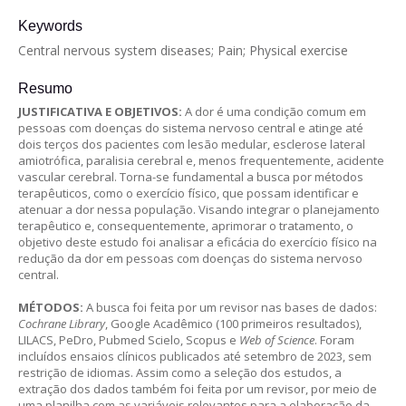
Keywords
Central nervous system diseases; Pain; Physical exercise
Resumo
JUSTIFICATIVA E OBJETIVOS:
A dor é uma condição comum em
pessoas com doenças do sistema nervoso central e atinge até
dois terços dos pacientes com lesão medular, esclerose lateral
amiotrófica, paralisia cerebral e, menos frequentemente, acidente
vascular cerebral. Torna-se fundamental a busca por métodos
terapêuticos, como o exercício físico, que possam identificar e
atenuar a dor nessa população. Visando integrar o planejamento
terapêutico e, consequentemente, aprimorar o tratamento, o
objetivo deste estudo foi analisar a eficácia do exercício físico na
redução da dor em pessoas com doenças do sistema nervoso
central.
MÉTODOS:
A busca foi feita por um revisor nas bases de dados:
Cochrane Library
, Google Acadêmico (100 primeiros resultados),
LILACS, PeDro, Pubmed Scielo, Scopus e
Web of Science
. Foram
incluídos ensaios clínicos publicados até setembro de 2023, sem
restrição de idiomas. Assim como a seleção dos estudos, a
extração dos dados também foi feita por um revisor, por meio de
uma planilha com as variáveis relevantes para a elaboração da