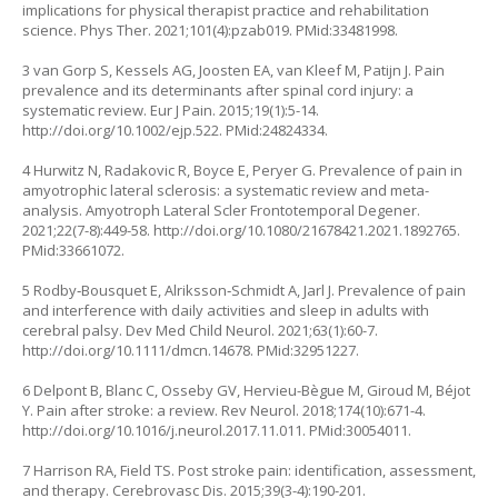
implications for physical therapist practice and rehabilitation
science. Phys Ther. 2021;101(4):pzab019. PMid:33481998.
3 van Gorp S, Kessels AG, Joosten EA, van Kleef M, Patijn J. Pain
prevalence and its determinants after spinal cord injury: a
systematic review. Eur J Pain. 2015;19(1):5-14.
http://doi.org/10.1002/ejp.522
. PMid:24824334.
4 Hurwitz N, Radakovic R, Boyce E, Peryer G. Prevalence of pain in
amyotrophic lateral sclerosis: a systematic review and meta-
analysis. Amyotroph Lateral Scler Frontotemporal Degener.
2021;22(7-8):449-58.
http://doi.org/10.1080/21678421.2021.1892765
.
PMid:33661072.
5 Rodby‐Bousquet E, Alriksson‐Schmidt A, Jarl J. Prevalence of pain
and interference with daily activities and sleep in adults with
cerebral palsy. Dev Med Child Neurol. 2021;63(1):60-7.
http://doi.org/10.1111/dmcn.14678
. PMid:32951227.
6 Delpont B, Blanc C, Osseby GV, Hervieu-Bègue M, Giroud M, Béjot
Y. Pain after stroke: a review. Rev Neurol. 2018;174(10):671-4.
http://doi.org/10.1016/j.neurol.2017.11.011
. PMid:30054011.
7 Harrison RA, Field TS. Post stroke pain: identification, assessment,
and therapy. Cerebrovasc Dis. 2015;39(3-4):190-201.