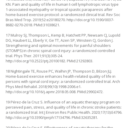
KN. Pain and quality of life in human t-cell lymphotropic virus type
1-associated myelopathy or tropical spastic paraparesis after
home-based exercise protocol: a randomized clinical trial. Rev Soc
Bras Med Trop. 2019;52:e20180270.
http://doi.org/10.1590/0037-
8682-0270-2018
. PMid:31038621.
17 Mulroy SJ, Thompson L, Kemp B, Hatchett PP, Newsam CJ, Lupold
DG, Haubert LL, Eberly V, Ge TT, Azen SP, Winstein CJ, Gordon J.
Strengthening and optimal movements for painful shoulders
(STOMPS) in chronic spinal cord injury: a randomized controlled
trial. Phys Ther. 2011;91(3):305-24.
http://doi.org/10.2522/ptj.20100182
. PMid:21292803.
18 Nightingale TE, Rouse PC, Walhin JP, Thompson D, Bilzon JLJ.
Home-based exercise enhances health-related quality of life in
persons with spinal cord injury: a randomized controlled trial. Arch
Phys Med Rehabil. 2018;99(10):1998-2006.e1.
http://doi.org/10.1016/j.apmr.2018.05.008
. PMid:29902472.
19 Pérez-de la Cruz S. Influence of an aquatic therapy program on
perceived pain, stress, and quality of life in chronic stroke patients:
a randomized trial. Int J Environ Res Public Health. 2020;17(13):E4796.
http://doi.org/10.3390/ijerph17134796
. PMid:32635281.
20 Pérez-de la Cruz S. Effectiveness of aquatic therapy for the