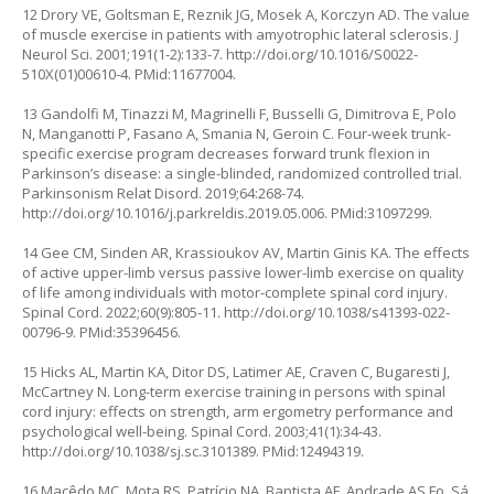
12 Drory VE, Goltsman E, Reznik JG, Mosek A, Korczyn AD. The value
of muscle exercise in patients with amyotrophic lateral sclerosis. J
Neurol Sci. 2001;191(1-2):133-7.
http://doi.org/10.1016/S0022-
510X(01)00610-4
. PMid:11677004.
13 Gandolfi M, Tinazzi M, Magrinelli F, Busselli G, Dimitrova E, Polo
N, Manganotti P, Fasano A, Smania N, Geroin C. Four-week trunk-
specific exercise program decreases forward trunk flexion in
Parkinson’s disease: a single-blinded, randomized controlled trial.
Parkinsonism Relat Disord. 2019;64:268-74.
http://doi.org/10.1016/j.parkreldis.2019.05.006
. PMid:31097299.
14 Gee CM, Sinden AR, Krassioukov AV, Martin Ginis KA. The effects
of active upper-limb versus passive lower-limb exercise on quality
of life among individuals with motor-complete spinal cord injury.
Spinal Cord. 2022;60(9):805-11.
http://doi.org/10.1038/s41393-022-
00796-9
. PMid:35396456.
15 Hicks AL, Martin KA, Ditor DS, Latimer AE, Craven C, Bugaresti J,
McCartney N. Long-term exercise training in persons with spinal
cord injury: effects on strength, arm ergometry performance and
psychological well-being. Spinal Cord. 2003;41(1):34-43.
http://doi.org/10.1038/sj.sc.3101389
. PMid:12494319.
16 Macêdo MC, Mota RS, Patrício NA, Baptista AF, Andrade AS Fo, Sá