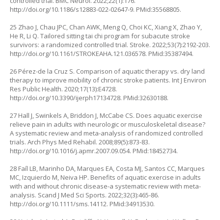
controlled trial. BMC Neurol. 2022;22(1):176.
http://doi.org/10.1186/s12883-022-02647-9
. PMid:35568805.
25 Zhao J, Chau JPC, Chan AWK, Meng Q, Choi KC, Xiang X, Zhao Y,
He R, Li Q. Tailored sitting tai chi program for subacute stroke
survivors: a randomized controlled trial. Stroke. 2022;53(7):2192-203.
http://doi.org/10.1161/STROKEAHA.121.036578
. PMid:35387494.
26 Pérez-de la Cruz S. Comparison of aquatic therapy vs. dry land
therapy to improve mobility of chronic stroke patients. Int J Environ
Res Public Health. 2020;17(13):E4728.
http://doi.org/10.3390/ijerph17134728
. PMid:32630188.
27 Hall J, Swinkels A, Briddon J, McCabe CS. Does aquatic exercise
relieve pain in adults with neurologic or musculoskeletal disease?
A systematic review and meta-analysis of randomized controlled
trials. Arch Phys Med Rehabil. 2008;89(5):873-83.
http://doi.org/10.1016/j.apmr.2007.09.054
. PMid:18452734.
28 Faíl LB, Marinho DA, Marques EA, Costa MJ, Santos CC, Marques
MC, Izquierdo M, Neiva HP. Benefits of aquatic exercise in adults
with and without chronic disease-a systematic review with meta-
analysis. Scand J Med Sci Sports. 2022;32(3):465-86.
http://doi.org/10.1111/sms.14112
. PMid:34913530.