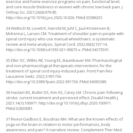
exercise and home exercise programs on pain, functional level,
and core muscle thickness in women with chronic low back pain. J
Orthop Sci. 2021;26(6):979-85.
http://doi.org/10.1016/j.jos.2020.10.026
. PMid:33386201.
34 Wellisch M, Lovett K, Harrold M, Juhl C, Juul-Kristensen B,
McKenna L, Larsen CM. Treatment of shoulder pain in people with
spinal cord injury who use manual wheelchairs: a systematic
review and meta-analysis. Spinal Cord. 2022;60(2):107-14.
http://doi.org/10.1038/s41393-021-00673-x
. PMid:34373591.
35 Eller OC, Willits AB, Young EE, Baumbauer KM. Pharmacological
and non-pharmacological therapeutic interventions for the
treatment of spinal cord injury-induced pain. Front Pain Res
Lausanne Switz. 2022;3:991736.
http://doi.org/10.3389/fpain.2022.991736
. PMid:36093389.
36 Haslam BS, Butler DS, Kim AS, Carey LM. Chronic pain following
stroke: current treatment and perceived effect. Disabil Health J.
2021;14(1):100971.
http://doi.org/10.1016/j.dhjo.2020.100971
.
PMid:32830081.
37 Rivest-Gadbois E, Boudrias MH. What are the known effects of
yoga on the brain in relation to motor performances, body
awareness and pain? A narrative review. Complement Ther Med.