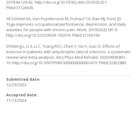
2019;44:129-42.
http://doi.org/10.1016/j.ctim.2019.03.021
.
PMid:31126545.
38 Schmid AA, Van Puymbroeck M, Fruhauf CA, Bair MJ, Portz JD.
Yoga improves occupational performance, depression, and daily
activities for people with chronic pain. Work. 2019;63(2):181-9.
http://doi.org/10.3233/WOR-192919
. PMid:31156199.
39 Meng L, Li X, Li C, Tsang RCC, Chen Y, Ge Y, Gao Q. Effects of
exercise in patients with amyotrophic lateral sclerosis: a systematic
review and meta-analysis. Am J Phys Med Rehabil. 2020;99(9):801-
10.
http://doi.org/10.1097/PHM.0000000000001419
. PMid:32452880.
Submitted date:
12/29/2023
Accepted date:
11/13/2024