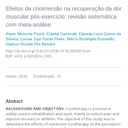
Efeitos da crioimersão na recuperação da dor
muscular pós-exercício: revisão sistemática
com meta-análise
Alanis Wunsche Postol
;
Chantal Carnevalli
;
Eduarda Luzia Gomes da
Silveira
;
Lucinar Jupir Forner Flores
;
Márcia Rosângela Buzanello
;
Gladson Ricardo Flor Bertolini
http://dx.doi.org/10.63231/2595-0118.20250014-en
BrJP,
vol.8,
e20250014, 2025
Views: 2630
Downloads: 10
Abstract
BACKGROUND AND OBJECTIVES:
Cryotherapy is a resource
widely used in rehabilitation and sport, mainly to reduce pain and
improve recovery in athletes. The objective of this study was to
determine the effects of immersion cryotherapy on the perception