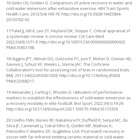
16 Getto CN, Golden G. Comparison of active recovery in water and
cold-water immersion after exhaustive exercise. Athl Train Sports
Health Care. 2013;5(4):169-76.
http://doi.org/10.3928/19425864-
20130702-03
.
17 Patel JJ, Hill A, Lee ZY, Heyland DK, Stoppe C. Critical appraisal of
a systematic review: A concise review. Crit Care Med.
2022;50(9):1371-9.
http://doi.org/10.1097/CCM.0000000000005602
.
PMid:35853198.
18 Higgins JPT, Altman DG, Gotzsche PC, Juni P, Moher D, Oxman AD,
Savovic J, Schulz KF, Weeks L, Sterne JAC. The Cochrane
Collaboration’s tool for assessing risk of bias in randomised trials.
BMJ. 2011;343(2):d5928-5928.
http://doi.org/10.1136/bmj.d5928.
PMid:22008217.
19 Alexander J, Carling C, Rhodes D. Utilisation of performance
markers to establish the effectiveness of cold-water immersion as
a recovery modality in elite football. Biol Sport. 2022;39(1):19-29.
http://doi.org/10.5114/biolsport.2021.103570
. PMid:35173359.
20 Coelho TMH, Nunes RF, Nakamura FY, Duffield R, Serpa MC, da
Silva JF, Carminatt LJ, Cidral-Filho FJ, Goldim MP, Mathias K,
Petronilho F, Martins DF, Guglielmo LGA. Post-match recovery in
soccer with far-infrared emitting ceramic material or cold-water