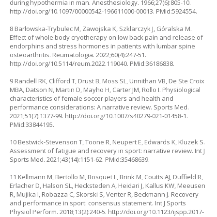
during hypothermia in man. Anesthesiology. 1966;27(6):805-10.
http://doi.org/10.1097/00000542-196611000-00013
. PMid:5924554.
8 Barłowska-Trybulec M, Zawojska K, Szklarczyk J, Góralska M.
Effect of whole body cryotherapy on low back pain and release of
endorphins and stress hormones in patients with lumbar spine
osteoarthritis. Reumatologia. 2022;60(4):247-51.
http://doi.org/10.5114/reum.2022.119040
. PMid:36186838.
9 Randell RK, Clifford T, Drust B, Moss SL, Unnithan VB, De Ste Croix
MBA, Datson N, Martin D, Mayho H, Carter JM, Rollo I. Physiological
characteristics of female soccer players and health and
performance considerations: A narrative review. Sports Med.
2021;51(7):1377-99.
http://doi.org/10.1007/s40279-021-01458-1.
PMid:33844195.
10 Bestwick-Stevenson T, Toone R, Neupert E, Edwards K, Kluzek S.
Assessment of fatigue and recovery in sport: narrative review. Int J
Sports Med. 2021;43(14):1151-62. PMid:35468639.
11 Kellmann M, Bertollo M, Bosquet L, Brink M, Coutts AJ, Duffield R,
Erlacher D, Halson SL, Hecksteden A, Heidari J, Kallus KW, Meeusen
R, Mujika I, Robazza C, Skorski S, Venter R, Beckmann J. Recovery
and performance in sport: consensus statement. Int J Sports
Physiol Perform. 2018;13(2):240-5.
http://doi.org/10.1123/ijspp.2017-