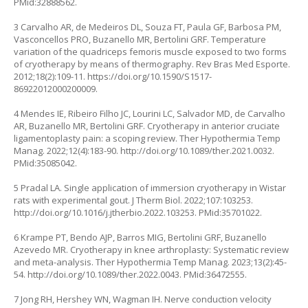
PMid:32888562.
3 Carvalho AR, de Medeiros DL, Souza FT, Paula GF, Barbosa PM,
Vasconcellos PRO, Buzanello MR, Bertolini GRF. Temperature
variation of the quadriceps femoris muscle exposed to two forms
of cryotherapy by means of thermography. Rev Bras Med Esporte.
2012;18(2):109-11.
https://doi.org/10.1590/S1517-
86922012000200009
.
4 Mendes IE, Ribeiro Filho JC, Lourini LC, Salvador MD, de Carvalho
AR, Buzanello MR, Bertolini GRF. Cryotherapy in anterior cruciate
ligamentoplasty pain: a scoping review. Ther Hypothermia Temp
Manag. 2022;12(4):183-90.
http://doi.org/10.1089/ther.2021.0032.
PMid:35085042.
5 Pradal LA. Single application of immersion cryotherapy in Wistar
rats with experimental gout. J Therm Biol. 2022;107:103253.
http://doi.org/10.1016/j.jtherbio.2022.103253
. PMid:35701022.
6 Krampe PT, Bendo AJP, Barros MIG, Bertolini GRF, Buzanello
Azevedo MR. Cryotherapy in knee arthroplasty: Systematic review
and meta-analysis. Ther Hypothermia Temp Manag. 2023;13(2):45-
54.
http://doi.org/10.1089/ther.2022.0043
. PMid:36472555.
7 Jong RH, Hershey WN, Wagman IH. Nerve conduction velocity