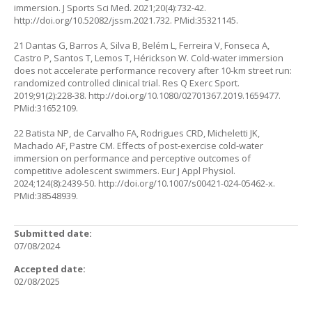
immersion. J Sports Sci Med. 2021;20(4):732-42.
http://doi.org/10.52082/jssm.2021.732.
PMid:35321145.
21 Dantas G, Barros A, Silva B, Belém L, Ferreira V, Fonseca A,
Castro P, Santos T, Lemos T, Hérickson W. Cold-water immersion
does not accelerate performance recovery after 10-km street run:
randomized controlled clinical trial. Res Q Exerc Sport.
2019;91(2):228-38.
http://doi.org/10.1080/02701367.2019.1659477.
PMid:31652109.
22 Batista NP, de Carvalho FA, Rodrigues CRD, Micheletti JK,
Machado AF, Pastre CM. Effects of post-exercise cold-water
immersion on performance and perceptive outcomes of
competitive adolescent swimmers. Eur J Appl Physiol.
2024;124(8):2439-50.
http://doi.org/10.1007/s00421-024-05462-x.
PMid:38548939.
Submitted date:
07/08/2024
Accepted date:
02/08/2025