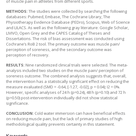
of muscle pain in athletes from different sports.
METHODS:
The studies were collected by searching the following
databases: Pubmed, Embase, The Cochrane Library, The
Physiotherapy Evidence Database (PEDro), Scopus, Web of Science
and LILACS. As well as the following gray literature: Google Scholar,
LIVIVO, Open Grey and the CAPES Catalog of Theses and
Dissertations. The risk of bias assessment was conducted using
Cochrane’s RoB 2 tool. The primary outcome was muscle pain/
perception of soreness, and the secondary outcome was
perception of recovery.
RESULTS:
Nine randomized clinical trials were selected. The meta-
analysis included two studies on the muscle pain/ perception of
soreness outcome. The combined analysis suggests that, overall,
the intervention has a statistically significant effect on reducing the
measure evaluated (SMD = -0.64, [-1.27, -0.02], p = 0.04); I2 = 0%.
However, specific analyses of 24 h (p=0.24), 48 h (p=0.10) and 72 h
(p=0.50) post-intervention individually did not show statistical
significance.
CONCLUSION:
Cold water immersion can have beneficial effects
on reducing muscle pain, but the lack of primary studies of high
methodological quality prevents certainty in this statement.