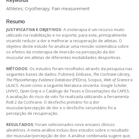
Keywords
Athletes; Cryotherapy; Pain measurement
Resumo
JUSTIFICATIVA E OBJETIVOS:
A crioterapia é um recurso muito
utilizado na reabilitação e no esporte, para este, principalmente
visando reduzir a dor e melhorar a recuperação de atletas. O
objetivo deste estudo foi analisar uma revisão sistemática sobre
os efeitos da crioterapia de imersão na percepção da dor
muscular em atletas de diferentes modalidades desportivas.
MÉTODOS:
Os estudos foram recolhidos através da pesquisa nas
seguintes bases de dados: Pubmed, Embase,
The Cochrane Library
,
The Physiotherapy Evidence Database
(PEDro), Scopus,
Web of Science
e
LILACS. Assim como a seguinte literatura cinzenta:
Google Scholar
,
LIVIVO,
Open Grey
e o Catálogo de Teses e Dissertações da CAPES.
A avaliação do risco de viés foi realizada utilizando a ferramenta
RoB 2 da Cochrane. O desfecho primário foi a dor
muscular/percepção de dor e o desfecho secundário foi a
percepção de recuperação.
RESULTADOS:
Foram selecionados nove ensaios clínicos
aleatórios. A meta-análise incluiu dois estudos sobre o resultado
dor muscular/percepção de dor. A análise combinada sugere que,