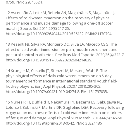
0759.
PMid:29345524.
12 Ascensão A, Leite M, Rebelo AN, Magalhäes S, Magalhäes J.
Effects of cold water immersion on the recovery of physical
performance and muscle damage following a one-off soccer
match. J Sports Sci. 2011;29(3):217-25.
http://doi.org/10.1080/02640414.2010.526132
. PMid:21170794.
13 Pesenti FB, Silva RA, Monteiro DC, Silva LA, Macedo CSG. The
effect of cold water immersion on pain, muscle recruitment and
postural control in athletes. Rev Bras Med Esporte. 2020;26(4):323-7.
http://doi.org/10.1590/1517-869220202604214839
.
14 Krueger M, Costello JT, Stenzel M, Mester J, Wahl P. The
physiological effects of daily cold-water immersion on 5-day
tournament performance in international standard youth field-
hockey players. Eur J Appl Physiol. 2020;120(1):295-305.
http://doi.org/10.1007/s00421-019-04274-8
. PMid:31797035.
15 Nunes RFH, Duffield R, Nakamura FY, Bezerra ES, Sakugawa RL,
Loturco I, Bobinski F, Martins DF, Guglielmo LGA. Recovery following
rugby union matches: effects of cold water immersion on markers
of fatigue and damage. Appl Physiol Nutr Metab. 2019;44(5):546-56.
http://doi.org/10.1139/apnm-2018-0542.
PMid:30321486.