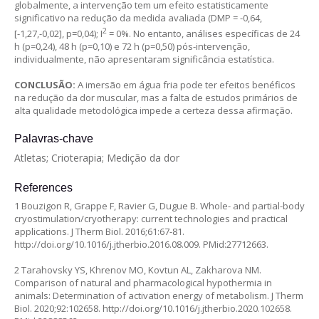
globalmente, a intervenção tem um efeito estatisticamente
significativo na redução da medida avaliada (DMP = -0,64,
2
[-1,27,-0,02], p=0,04); I
= 0%. No entanto, análises específicas de 24
h (p=0,24), 48 h (p=0,10) e 72 h (p=0,50) pós-intervenção,
individualmente, não apresentaram significância estatística.
CONCLUSÃO:
A imersão em água fria pode ter efeitos benéficos
na redução da dor muscular, mas a falta de estudos primários de
alta qualidade metodológica impede a certeza dessa afirmação.
Palavras-chave
Atletas; Crioterapia; Medição da dor
References
1 Bouzigon R, Grappe F, Ravier G, Dugue B. Whole- and partial-body
cryostimulation/cryotherapy: current technologies and practical
applications. J Therm Biol. 2016;61:67-81.
http://doi.org/10.1016/j.jtherbio.2016.08.009
. PMid:27712663.
2 Tarahovsky YS, Khrenov MO, Kovtun AL, Zakharova NM.
Comparison of natural and pharmacological hypothermia in
animals: Determination of activation energy of metabolism. J Therm
Biol. 2020;92:102658.
http://doi.org/10.1016/j.jtherbio.2020.102658
.